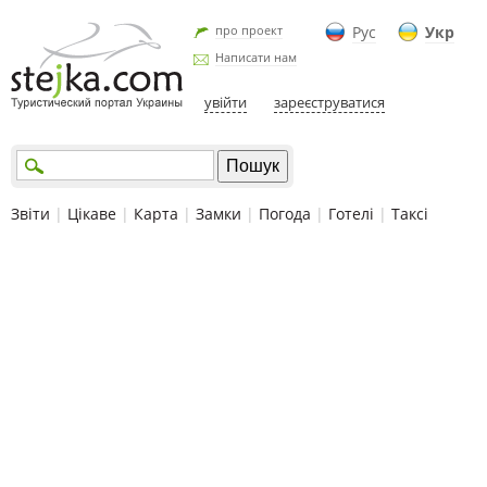
про проект
Рус
Укр
Написати нам
увійти
зареєструватися
Звіти
|
Цікаве
|
Карта
|
Замки
|
Погода
|
Готелі
|
Таксі