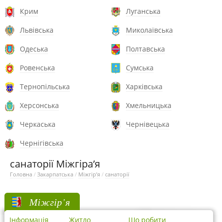
Крим
Луганська
Львівська
Миколаївська
Одеська
Полтавська
Ровенська
Сумська
Тернопільська
Харківська
Херсонська
Хмельницька
Черкаська
Чернівецька
Чернігівська
санаторії Міжгіра’я
Головна
/
Закарпатська
/
Міжгір’я
/
санаторії
Міжгір’я
Інформація
Житло
Що робити