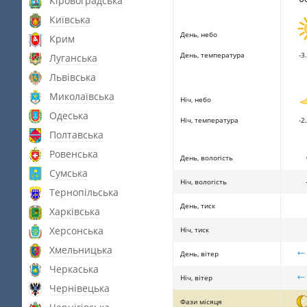
Кіровоградська
Київська
День, небо
Крим
День, температура
-3.
Луганська
Львівська
Миколаївська
Ніч, небо
Одеська
Ніч, температура
-2.
Полтавська
Ровенська
День, вологість
Сумська
Ніч, вологість
Тернопільська
День, тиск
Харківська
Херсонська
Ніч, тиск
Хмельницька
День, вітер
Черкаська
Ніч, вітер
Чернівецька
Фази місяця