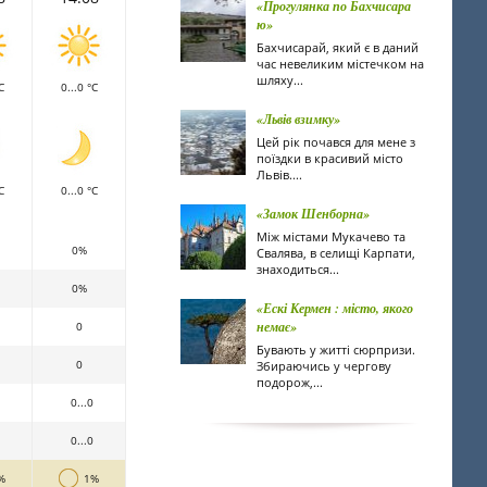
«Прогулянка по Бахчисара
ю»
Бахчисарай, який є в даний
час невеликим містечком на
шляху...
C
0...0 °C
«Львів взимку»
Цей рік почався для мене з
поїздки в красивий місто
Львів....
C
0...0 °C
«Замок Шенборна»
Між містами Мукачево та
0%
Свалява, в селищі Карпати,
знаходиться...
0%
«Ескі Кермен : місто, якого
немає»
0
Бувають у житті сюрпризи.
0
Збираючись у чергову
подорож,...
0...0
0...0
%
1%