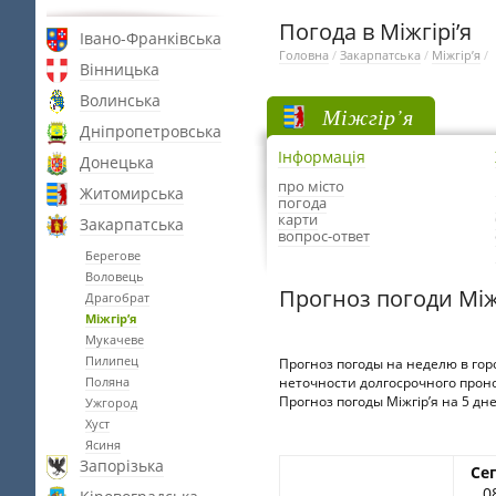
Погода в Міжгірі’я
Івано-Франківська
Головна
/
Закарпатська
/
Міжгір’я
/
Вінницька
Волинська
Міжгір’я
Дніпропетровська
Інформація
Донецька
про місто
Житомирська
погода
карти
Закарпатська
вопрос-ответ
Берегове
Воловець
Прогноз погоди Між
Драгобрат
Міжгір’я
Мукачеве
Пилипец
Прогноз погоды на неделю в горо
Поляна
неточности долгосрочного проно
Прогноз погоды Міжгір’я на 5 дне
Ужгород
Хуст
Ясиня
Запорізька
Се
0