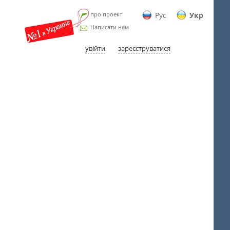
про проект
Рус
Укр
Написати нам
увійти
зареєструватися