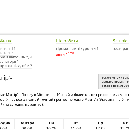
Житло
Що робити
Де поїс
готелі 14
гірськолижні курорти 1
ресторан
готелі 3
new
звіти 1
бази відпочинку 4
санаторії 1
приватні садиби 2
гір’я
Восход 05:09 / Зак
Светлое время: 13
Темное время: 08
де Міжгір’я. Погоду в Міжгір’я на 10 дней и более мы не предоставляем п
за. У нас всегда самый точный прогноз погоды в Міжгір’я (Украина) на б
й (на сегодня, на завтра).
годня
Завтра
Пн
Вт
Ср
Чт
8.08
09.08
10.08
11.08
12.08
13.0