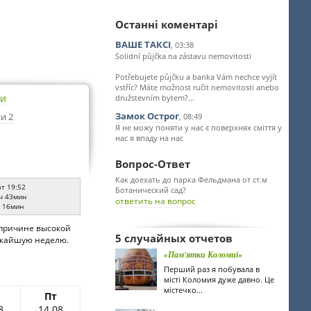
Останні коментарі
ВАШЕ ТАКСІ
, 03:38
Solidní půjčka na zástavu nemovitosti
Potřebujete půjčku a banka Vám nechce vyjít
vstříc? Máte možnost ručit nemovitosti anebo
ти
družstevním bytem?...
Замок Острог
и 2
, 08:49
Я не можу поняти у нас є поверхнях сміття у
нас я впаду на нас
Вопрос-Ответ
Как доехать до парка Фельдмана от ст.м
ат 19:52
Ботанический сад?
ч 43мин
ответить на вопрос
ч 16мин
о причине высокой
5 случайных отчетов
лижайшую неделю.
«Пам'ятки Коломиї»
Перший раз я побувала в
місті Коломия дуже давно. Це
містечко...
Пт
8
14.08