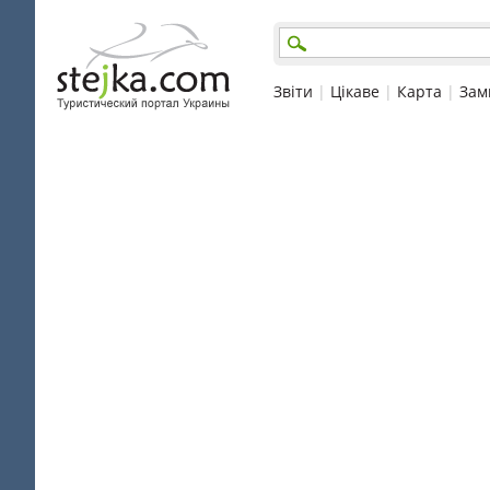
Звіти
|
Цікаве
|
Карта
|
Зам