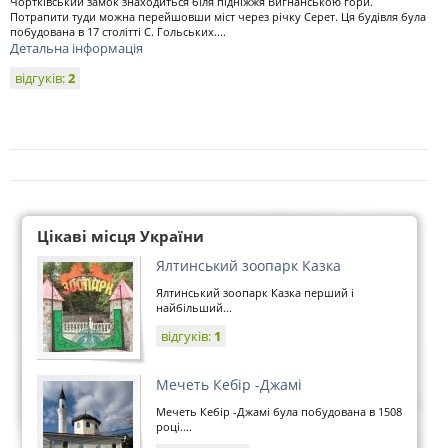
Чортківський замок знаходиться біля підніжжя Вигнанською гори.
Потрапити туди можна перейшовши міст через річку Серет. Ця будівля була
побудована в 17 столітті С. Гольських....
Детальна інформація
відгуків:
2
Цікаві місця України
Ялтинський зоопарк Казка
Ялтинський зоопарк Казка перший і
найбільший...
відгуків:
1
Мечеть Кебір -Джамі
Мечеть Кебір -Джамі була побудована в 1508
році....