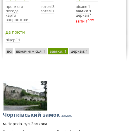
про місто
готелі 3
цікаве 1
погода
готелі 1
замки 1
карти
церкви 1
вопрос-ответ
new
звіти 1
Де поїсти
піцерії 1
всі
візначні місця
: 1
замки
: 1
церкви
: 1
Чортківський замок
, замок
м. Чортків, вул. Замкова