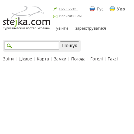
про проект
Рус
Укр
Написати нам
увійти
зареєструватися
Звіти
|
Цікаве
|
Карта
|
Замки
|
Погода
|
Готелі
|
Таксі