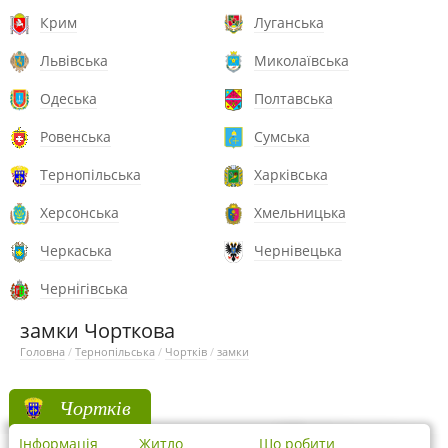
Крим
Луганська
Львівська
Миколаївська
Одеська
Полтавська
Ровенська
Сумська
Тернопільська
Харківська
Херсонська
Хмельницька
Черкаська
Чернівецька
Чернігівська
замки Чорткова
Головна
/
Тернопільська
/
Чортків
/
замки
Чортків
Інформація
Житло
Що робити