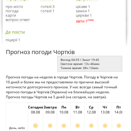
про місто
готелі 3
цікаве 1
погода
готелі 1
замки 1
карти
церкви 1
вопрос-ответ
new
звіти 1
Де поїсти
піцерії 1
Прогноз погоди Чортків
Восход 04:59 / Закат 19:45
Светлое время: 13ч 46мин
Темное время: 08ч 13мин
Прогноз погоды на неделю в городе Чортків. Погоду в Чортків на
10 дней и более мы не предоставляем по причине высокой
неточности долгосрочного проноза. У нас всегда самый точный
прогноз погоды в Чортків (Украина) на ближайшую неделю.
Прогноз погоды Чортків на 5 дней (на сегодня, на завтра).
Сегодня
Завтра
Пн
Вт
Ср
Чт
Пт
08.08
09.08
10.08
11.08
12.08
13.08
14.08
День, небо