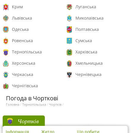
Крим
Луганська
Львівська
Миколаївська
Одеська
Полтавська
Ровенська
Сумська
Тернопільська
Харківська
Херсонська
Хмельницька
Черкаська
Чернівецька
Чернігівська
Погода в Чорткові
Головна
/
Тернопільська
/
Чортків
/
Чортків
Інформація
Житло
Що робити