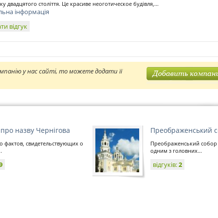
ку двадцятого століття. Це красиве неоготическое будівля,...
льна інформація
ти відгук
мпанію у нас сайті, то можете додати її
 про назву Чернігова
Преображенський с
о фактов, свидетельствующих о
Преображенський собор
.
одним з головних...
9
відгуків:
2