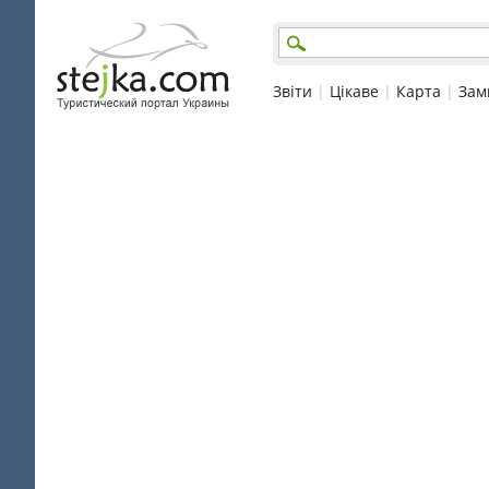
Звіти
|
Цікаве
|
Карта
|
Зам