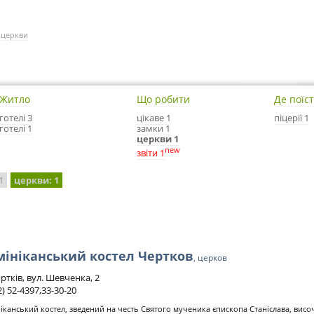
/
церкви
Житло
Що робити
Де поїс
готелі 3
цікаве 1
піцерії 1
готелі 1
замки 1
церкви 1
new
звіти 1
 1
церкви
: 1
ініканський костел Чертков
, церков
ртків, вул. Шевченка, 2
2) 52-4397,33-30-20
іканський костел, зведений на честь Святого мученика єпископа Станіслава, височи