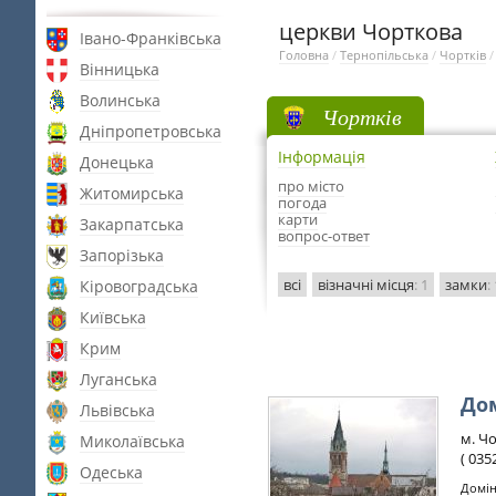
церкви Чорткова
Івано-Франківська
Головна
/
Тернопільська
/
Чортків
Вінницька
Волинська
Чортків
Дніпропетровська
Інформація
Донецька
про місто
Житомирська
погода
карти
Закарпатська
вопрос-ответ
Запорізька
всі
візначні місця
: 1
замки
:
Кіровоградська
Київська
Крим
Луганська
Дом
Львівська
м. Чо
Миколаївська
( 035
Одеська
Домін