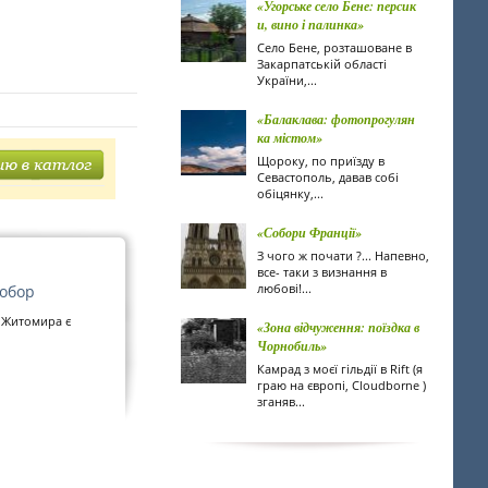
«Угорське село Бене: персик
и, вино і палинка»
Село Бене, розташоване в
Закарпатській області
України,...
«Балаклава: фотопрогулян
ка містом»
Щороку, по приїзду в
Севастополь, давав собі
обіцянку,...
«Собори Франції»
З чого ж почати ?... Напевно,
все- таки з визнання в
любові!...
обор
 Житомира є
«Зона відчуження: поїздка в
Чорнобиль»
Камрад з моєї гільдії в Rift (я
граю на європі, Cloudborne )
зганяв...