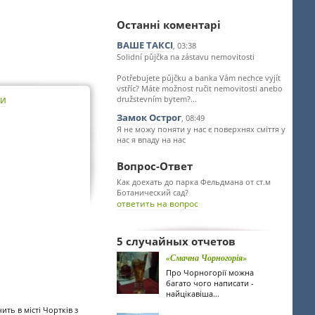
Останні коментарі
ВАШЕ ТАКСІ
, 03:38
Solidní půjčka na zástavu nemovitosti
Potřebujete půjčku a banka Vám nechce vyjít
vstříc? Máte možnost ručit nemovitosti anebo
ти
družstevním bytem?...
Замок Острог
, 08:49
Я не можу поняти у нас є поверхнях сміття у
нас я впаду на нас
Вопрос-Ответ
Как доехать до парка Фельдмана от ст.м
Ботанический сад?
ответить на вопрос
5 случайных отчетов
«Смачна Чорногорія»
Про Чорногорії можна
багато чого написати -
найцікавіша...
ть в місті Чортків з