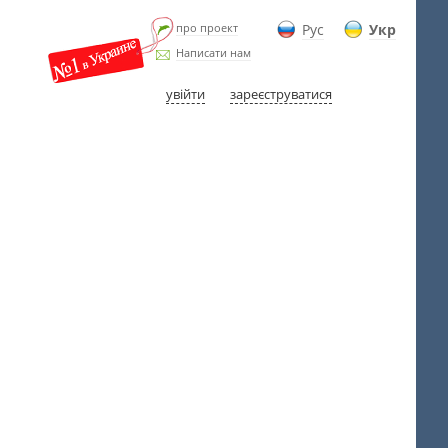
про проект
Рус
Укр
Написати нам
увійти
зареєструватися