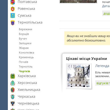
Полтавська
почат
Дета
Ровенська
дода
Сумська
Тернопільська
Бережани
Борщів
Якщо ви не знайшли вашу ко
Бучач
абсолютно безкоштовно.
Заліщики
Збараж
Конопківка
Кременець
Цікаві місця України
Почаїв
Легенда
Тернопіль
Чортків
Есть немал
Харківська
заселении..
Херсонська
відгуків:
Хмельницька
Черкаська
Чернівецька