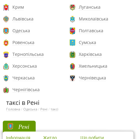
Крим
Луганська
Львівська
Миколаївська
Одеська
Полтавська
Ровенська
Сумська
Тернопільська
Харківська
Херсонська
Хмельницька
Черкаська
Чернівецька
Чернігівська
таксі в Рені
Головна
/
Одеська
/
Рені
/
таксі
Рені
Інформація
Житло
Що робити