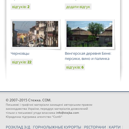
відгуків:
2
додати відгук
Черновцы
Венгерская деревня Бене:
персики, вино и палинка
відгуків:
22
відгуків:
6
© 2007–2015 Стежка. COM.
Письмові і графічні матеріали захищені авторським правом
законодавства України, передрук матеріалів дозволений
тільки з письмової угоди власника
info@stejka.com
Юридична підтримка агентство "Солбі"
РОЗКЛАД З/Д
|
ГОРНОЛЫЖНЫЕ КУРОРТЫ
|
РЕСТОРАНИ
|
КАРТИ
|