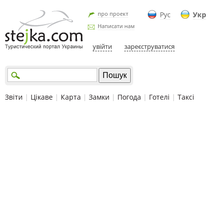
про проект
Рус
Укр
Написати нам
увійти
зареєструватися
Звіти
|
Цікаве
|
Карта
|
Замки
|
Погода
|
Готелі
|
Таксі