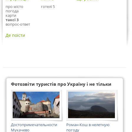
про місто
готелі 5
погода
карти
таксі 3
вопрос-ответ
Де поїсти
Фотозвіти туристів про Україну і не тільки
Достопримечательности
Роман-Кош в нелетную
Мукачево
погоду