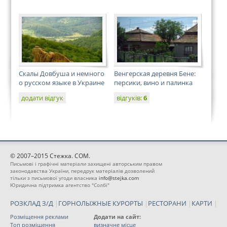
Скалы Довбуша и немного
Венгерская деревня Бене:
о русском языке в Украине
персики, вино и палинка
додати відгук
відгуків:
6
© 2007–2015 Стежка. COM.
Письмові і графічні матеріали захищені авторським правом
законодавства України, передрук матеріалів дозволений
тільки з письмової угоди власника
info@stejka.com
Юридична підтримка агентство "Солбі"
РОЗКЛАД З/Д
|
ГОРНОЛЫЖНЫЕ КУРОРТЫ
|
РЕСТОРАНИ
|
КАРТИ
|
Розміщення реклами
Додати на сайт:
Топ розміщення
визначне місце