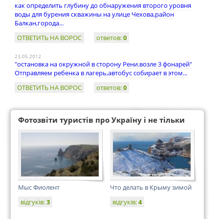
как определить глубину до обнаружения второго уровня
воды для бурения скважины на улице Чехова,район
Балкан,города...
ОТВЕТИТЬ НА ВОРОС
ответов:
0
23.05.2012
"остановка на окружной в сторону Рени.возле 3 фонарей"
Отправляем ребенка в лагерь,автобус собирает в этом...
ОТВЕТИТЬ НА ВОРОС
ответов:
0
Фотозвіти туристів про Україну і не тільки
Мыс Фиолент
Что делать в Крыму зимой
відгуків:
3
відгуків:
4