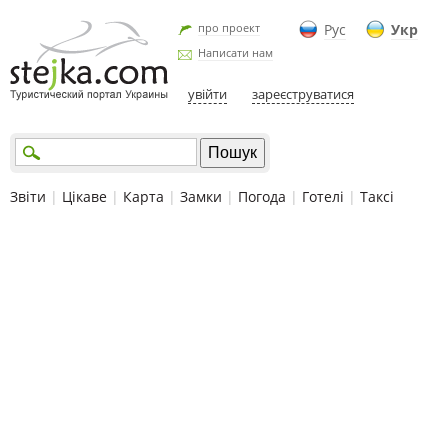
про проект
Рус
Укр
Написати нам
увійти
зареєструватися
Звіти
|
Цікаве
|
Карта
|
Замки
|
Погода
|
Готелі
|
Таксі