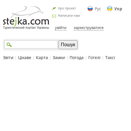
про проект
Рус
Укр
Написати нам
увійти
зареєструватися
Звіти
|
Цікаве
|
Карта
|
Замки
|
Погода
|
Готелі
|
Таксі