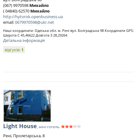
(067) 9970598
Михайло
( 04840) 62570
Михайло
http://hytorok.openbusiness.ua
email:
0679970598@ukr.net
Наші координати: Одеська обл. м. Рені вул. Болградська 98 Координати GPS:
Широта C 45,46622 Довгота З 28,29264
Детальна інформація
відгуків:
1
Light House
, міні-готель
Рені, Пролетарська, 8