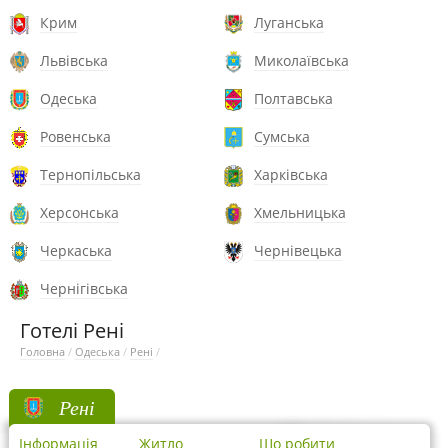
Крим
Луганська
Львівська
Миколаївська
Одеська
Полтавська
Ровенська
Сумська
Тернопільська
Харківська
Херсонська
Хмельницька
Черкаська
Чернівецька
Чернігівська
Готелі Рені
Головна
/
Одеська
/
Рені
/
Рені
Інформація
Житло
Що робити