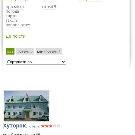
про місто
готелі 5
погода
карти
таксі 3
вопрос-ответ
Де поїсти
всі
готелі
: 5
міні-готелі
: 1
Хуторок
, готель
вул. Болградська 98