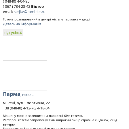
( 04840) 4-04-95
( 067 ) 734-28-42
Віктор
email:
serjkv@rambler.ru
Готель розташований в центрі міста, є парковка у дворі
Детальна інформація
відгуків:
4
Парма
, готель
м. Рені, вул. Спортивна, 22
+38 (04840) 4-12-76, 4-18-34
Машину можна залишити на парковці біля готелю.
Ресторан готелю запропонує Вам широкий вибір страв на сніданок, обід і
вечерю.
Запрошуємо Вас відвідати бар нашого готелю....