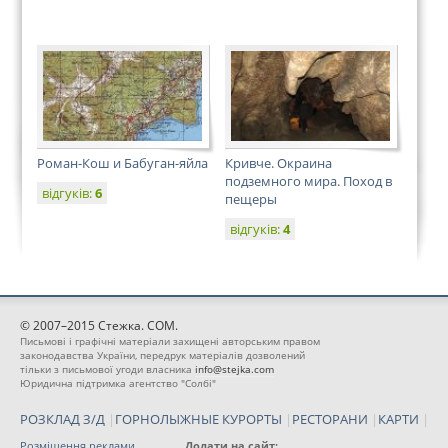
Роман-Кош и Бабуган-яйла
Кривче. Окраина
подземного мира. Поход в
відгуків:
6
пещеры
відгуків:
4
© 2007–2015 Стежка. COM.
Письмові і графічні матеріали захищені авторським правом
законодавства України, передрук матеріалів дозволений
тільки з письмової угоди власника
info@stejka.com
Юридична підтримка агентство "Солбі"
РОЗКЛАД З/Д
|
ГОРНОЛЫЖНЫЕ КУРОРТЫ
|
РЕСТОРАНИ
|
КАРТИ
|
Розміщення реклами
Додати на сайт: