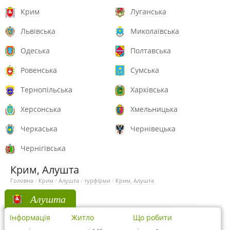
Крим
Луганська
Львівська
Миколаївська
Одеська
Полтавська
Ровенська
Сумська
Тернопільська
Харківська
Херсонська
Хмельницька
Черкаська
Чернівецька
Чернігівська
Крим, Алушта
Головна
/
Крим
/
Алушта
/
турфірми
/
Крим, Алушта
Алушта
Інформація
Житло
Що робити