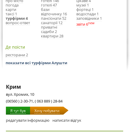
про місто
готелі 146
цікаве 4
погода
готелі 47
музеї 1
карти
бази
фортеці 1
таксі 1
відпочинку 16
водоспади 1
турфірми 4
пансіонати 52
заповідники 1
вопрос-ответ
санаторії 12
new
звіти 6
приватні
садиби 2
квартири 28
Де поїсти
ресторани 2
показати всі турфірми Алушти
Крим
вул. Хромих, 10
(06560 ) 2-30-71, ( 063 889 ) 28-84
Я тут був
Хочу побувати
редагувати інформацію
написати відгук