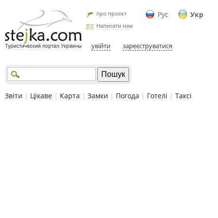
про проект
Рус
Укр
Написати нам
увійти
зареєструватися
Звіти
|
Цікаве
|
Карта
|
Замки
|
Погода
|
Готелі
|
Таксі