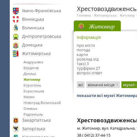
Хрестовоздвиженсь
Івано-Франківська
Головна
/
Житомирська
/
Житомир
Вінницька
Житомир
Волинська
Дніпропетровська
Інформація
Донецька
про місто
погода
Житомирська
карти
розклад з/д
Андрушівка
таксі 3
Бердичів
турфірми 27
вопрос-ответ
Дениші
Житомир
всі
візначні місця
: 1
музеї
:
Коростень
Коростишев
показати всі музеї Житомир
Малин
Новоград-Волинський
Олевськ
Радомишль
Хрестовоздвиженсь
Закарпатська
м. Житомир, вул. Катедральна, 
Запорізька
38 ( 0412) 37-44-15