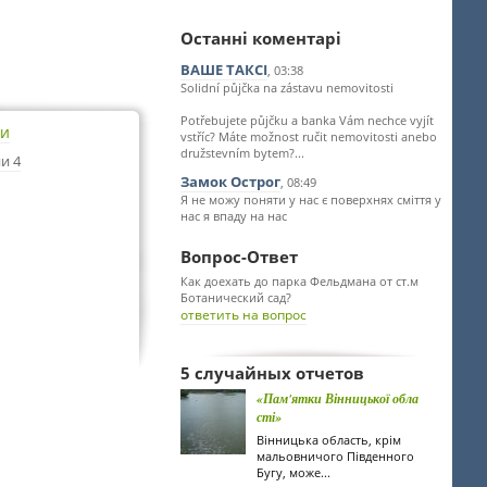
Останні коментарі
ВАШЕ ТАКСІ
, 03:38
Solidní půjčka na zástavu nemovitosti
Potřebujete půjčku a banka Vám nechce vyjít
ти
vstříc? Máte možnost ručit nemovitosti anebo
družstevním bytem?...
и 4
Замок Острог
, 08:49
Я не можу поняти у нас є поверхнях сміття у
нас я впаду на нас
Вопрос-Ответ
Как доехать до парка Фельдмана от ст.м
Ботанический сад?
ответить на вопрос
5 случайных отчетов
«Пам'ятки Вінницької обла
сті»
Вінницька область, крім
мальовничого Південного
Бугу, може...