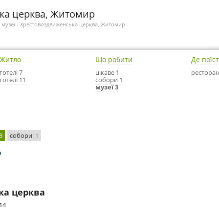
ка церква, Житомир
/
музеї
/
Хрестовоздвиженська церква, Житомир
Житло
Що робити
Де поїс
готелі 7
цікаве 1
ресторан
готелі 11
собори 1
музеї 3
 3
собори
: 1
а
ка церква
14