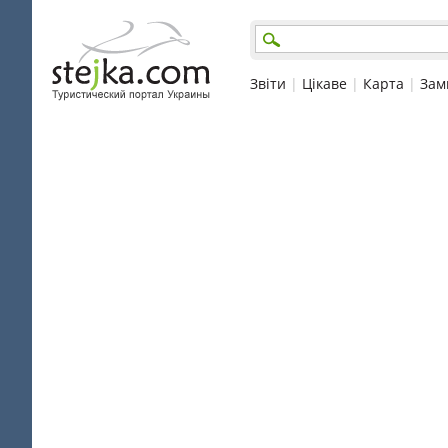
Звіти
|
Цікаве
|
Карта
|
Зам