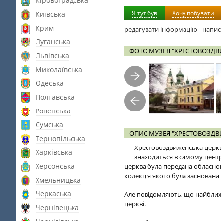
Кіровоградська
Я тут був
Хочу побувати
Київська
Крим
редагувати інформацію
напис
Луганська
ФОТО МУЗЕЯ "ХРЕСТОВОЗДВ
Львівська
Миколаївська
Одеська
Полтавська
Ровенська
Сумська
ОПИС МУЗЕЯ "ХРЕСТОВОЗДВ
Тернопільська
Хрестовоздвиженська церква 
Харківська
знаходиться в самому центрі
Херсонська
церква була передана обласном
колекція якого була заснован
Хмельницька
Черкаська
Але повідомляють, що найбли
церкві.
Чернівецька