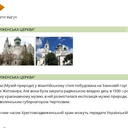
ати відгук
ИЖЕНСЬКА ЦЕРКВА"
ИЖЕНСЬКА ЦЕРКВА"
(Музей природи) у візантійському стилі побудована на Замковій горі в 1
 Житомира. Але вона була закрита радянською владою десь в 1930 -і рок
у краєзнавчому музею, в ній розмістилася експозиція музею природи,
а волинським губернатором Чертковим.
жчим часом Хрестовоздвиженський храм можуть передати Українській