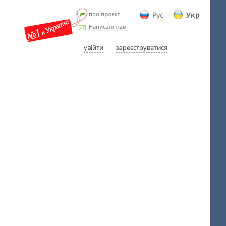
про проект
Рус
Укр
Написати нам
увійти
зареєструватися