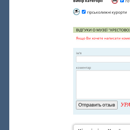
Вибір категорії
го
гірськолижні курорти
ВІДГУКИ О МУЗЕЇ "ХРЕСТОВ
Якщо Ви хочете написати комен
ім'я
коментар
УРА