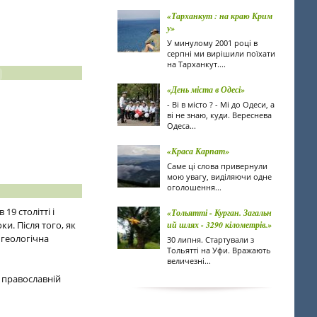
«Тарханкут : на краю Крим
у»
У минулому 2001 році в
серпні ми вирішили поїхати
на Тарханкут....
«День міста в Одесі»
- Ві в місто ? - Мі до Одеси, а
ві не знаю, куди. Вереснева
Одеса...
«Краса Карпат»
Саме ці слова привернули
мою увагу, виділяючи одне
оголошення...
9 столітті і
«Тольятті - Курган. Загальн
и. Після того, як
ий шлях - 3290 кілометрів.»
 геологічна
30 липня. Стартували з
Тольятті на Уфи. Вражають
величезні...
 православній