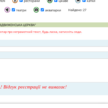
телі
ресторани
цікаве
катки
Найдено: 27
театри
аквапарки
ОЗДВИЖЕНСЬКА ЦЕРКВА"
тар про неграмотний текст, будь ласка, натисніть сюди.
! Відгук реєстрації не вимагає!