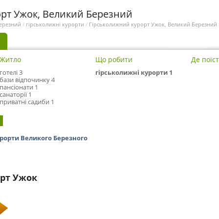
рт Ужок, Великий Березний
ерезний
/
гірськолижні курорти
/
Гірськолижний курорт Ужок, Великий Березний
Житло
Що робити
Де поїс
готелі 3
гірськолижні курорти 1
бази відпочинку 4
пансіонати 1
санаторії 1
приватні садиби 1
1
урорти Великого Березного
рт Ужок