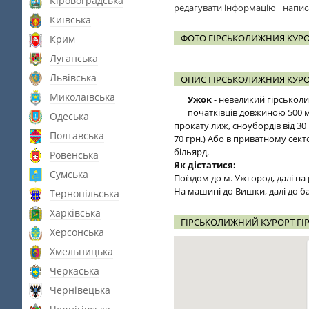
Кіровоградська
редагувати інформацію
напис
Київська
ФОТО ГІРСЬКОЛИЖНИЯ КУРО
Крим
Луганська
Львівська
ОПИС ГІРСЬКОЛИЖНИЯ КУРО
Миколаївська
Ужок
- невеликий гірськоли
початківців довжиною 500 м.
Одеська
прокату лиж, сноубордів від 30 
Полтавська
70 грн.) Або в приватному секто
більярд.
Ровенська
Як дістатися:
Сумська
Поїздом до м. Ужгород, далі на
На машині до Вишки, далі до ба
Тернопільська
Харківська
ГІРСЬКОЛИЖНИЙ КУРОРТ ГІ
Херсонська
Хмельницька
Черкаська
Чернівецька