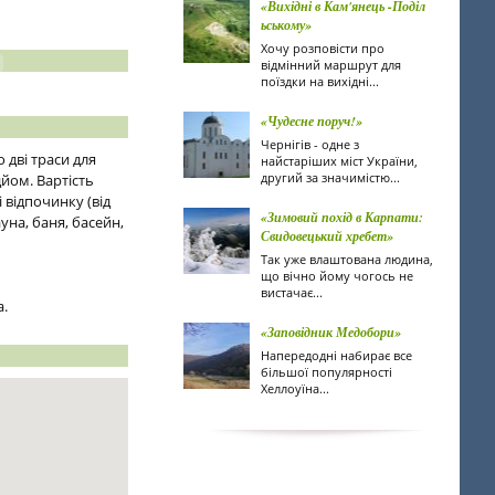
«Вихідні в Кам'янець -Поділ
ьському»
Хочу розповісти про
відмінний маршрут для
поїздки на вихідні...
«Чудесне поруч!»
Чернігів - одне з
 дві траси для
найстаріших міст України,
другий за значимістю...
дйом. Вартість
 відпочинку (від
«Зимовий похід в Карпати:
ауна, баня, басейн,
Свидовецький хребет»
Так уже влаштована людина,
що вічно йому чогось не
вистачає...
а.
«Заповідник Медобори»
Напередодні набирає все
більшої популярності
Хеллоуїна...