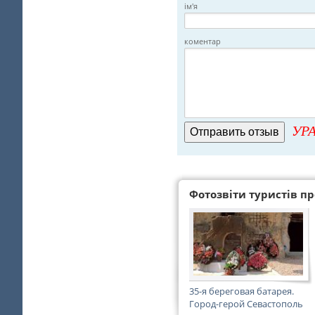
ім'я
коментар
УРА
Фотозвіти туристів про
35-я береговая батарея.
Город-герой Севастополь