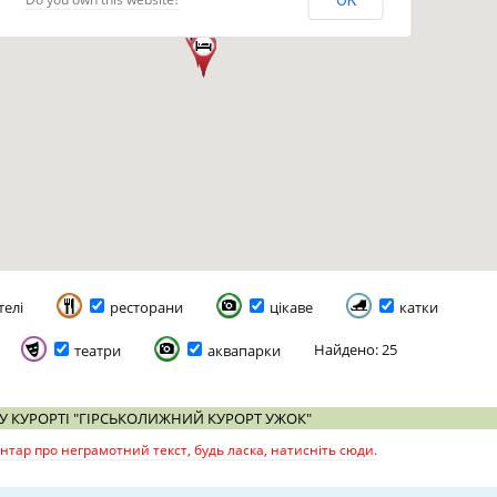
OK
телі
ресторани
цікаве
катки
Найдено: 25
театри
аквапарки
У КУРОРТІ "ГІРСЬКОЛИЖНИЙ КУРОРТ УЖОК"
тар про неграмотний текст, будь ласка, натисніть сюди.