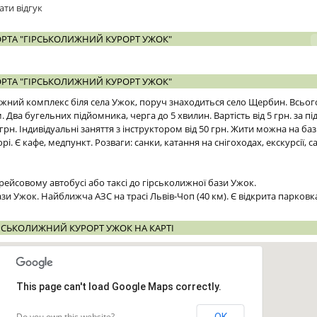
ати відгук
РТА "ГІРСЬКОЛИЖНИЙ КУРОРТ УЖОК"
РТА "ГІРСЬКОЛИЖНИЙ КУРОРТ УЖОК"
жний комплекс біля села Ужок, поруч знаходиться село Щербин. Всього
 Два бугельних підйомника, черга до 5 хвилин. Вартість від 5 грн. за пі
грн. Індивідуальні заняття з інструктором від 50 грн. Жити можна на базі
рі. Є кафе, медпункт. Розваги: санки, катання на снігоходах, екскурсії, с
 рейсовому автобусі або таксі до гірськолижної бази Ужок.
зи Ужок. Найближча АЗС на трасі Львів-Чоп (40 км). Є відкрита парковк
РСЬКОЛИЖНИЙ КУРОРТ УЖОК НА КАРТІ
This page can't load Google Maps correctly.
Do you own this website?