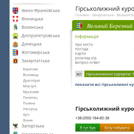
Гірськолижний куро
Івано-Франківська
Головна
/
Закарпатська
/
Великий Б
Вінницька
Великий Березний
Волинська
Дніпропетровська
Інформація
Донецька
про місто
погода
Житомирська
карти
розклад з/д
Закарпатська
вопрос-ответ
Берегове
всі
гірськолижні курорти
: 
Воловець
Драгобрат
показати всі гірськолижні к
Міжгір’я
Мукачеве
Пилипец
Поляна
Гірськолижний куро
Ужгород
Хуст
+38 (050) 184-85-38
Ясиня
Запорізька
Я тут був
Хочу побувати