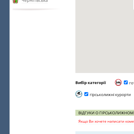
Чернігівська
Вибір категорії
го
гірськолижні курорти
ВІДГУКИ О ГІРСЬКОЛИЖНОМ
Якщо Ви хочете написати комен