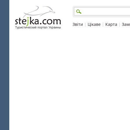
Звіти
|
Цікаве
|
Карта
|
Зам