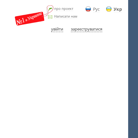
про проект
Рус
Укр
Написати нам
увійти
зареєструватися