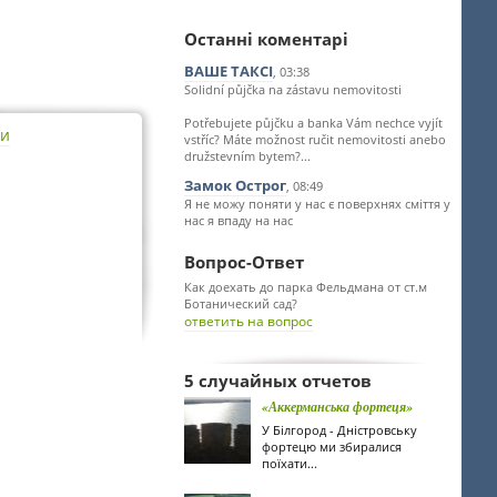
Останні коментарі
ВАШЕ ТАКСІ
, 03:38
Solidní půjčka na zástavu nemovitosti
Potřebujete půjčku a banka Vám nechce vyjít
ти
vstříc? Máte možnost ručit nemovitosti anebo
družstevním bytem?...
Замок Острог
, 08:49
Я не можу поняти у нас є поверхнях сміття у
нас я впаду на нас
Вопрос-Ответ
Как доехать до парка Фельдмана от ст.м
Ботанический сад?
ответить на вопрос
5 случайных отчетов
«Аккерманська фортеця»
У Білгород - Дністровську
фортецю ми збиралися
поїхати...