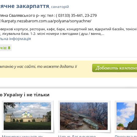
нячне закарпаття
, санаторій
ляна Свалявського р- ну; тел : ( 03133) 35-441, 23-279
://karpaty.nezabarom.com.ua/polyana/sonyachne/
верхові корпуси, ресторан, кафе, бари, концертний зал, відкритий басейн, тенісні
 лікувальна база. 1-2- місні номери з вигодами ( душ / ванна,...
льна інформація
уків:
8
мпанію у нас сайті, то можете додати її
 Україну і не тільки
Межирич: монастырь-
Чатыр-Даг в январе
Прогулка п