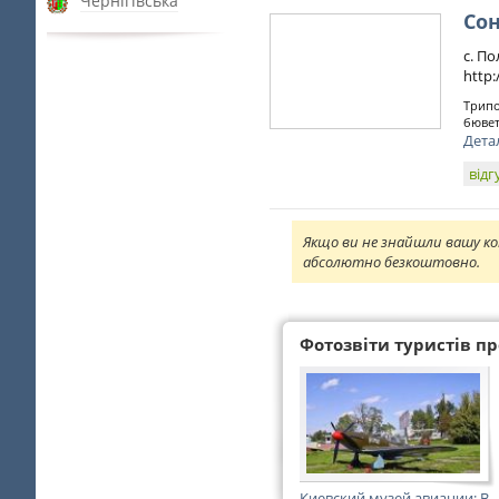
Чернігівська
Со
с. По
http
Трипо
бювет,
Дета
відг
Якщо ви не знайшли вашу ко
абсолютно безкоштовно.
Фотозвіти туристів про
Киевский музей авиации: В