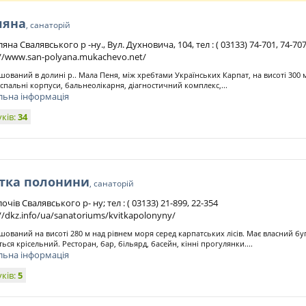
ляна
, санаторій
ляна Свалявського р -ну., Вул. Духновича, 104, тел : ( 03133) 74-701, 74-70
://www.san-polyana.mukachevo.net/
шований в долині р.. Мала Пеня, між хребтами Українських Карпат, на висоті 300 
 спальні корпуси, бальнеолікарня, діагностичний комплекс,...
льна інформація
уків:
34
ітка полонини
, санаторій
лочів Свалявського р- ну; тел : ( 03133) 21-899, 22-354
//dkz.info/ua/sanatoriums/kvitkapolonyny/
шований на висоті 280 м над рівнем моря серед карпатських лісів. Має власний б
ться крісельний. Ресторан, бар, більярд, басейн, кінні прогулянки....
льна інформація
уків:
5