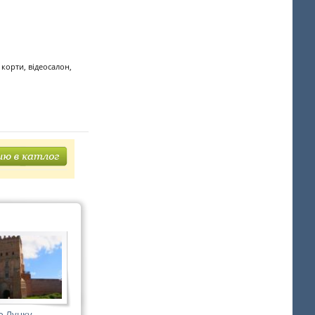
 корти, відеосалон,
о Луцку