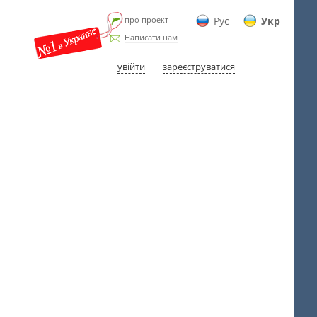
про проект
Рус
Укр
Написати нам
увійти
зареєструватися