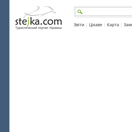
Звіти
|
Цікаве
|
Карта
|
Зам