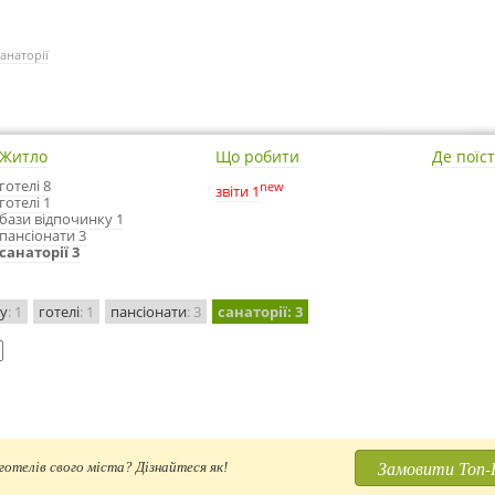
санаторії
Житло
Що робити
Де поїс
готелі 8
new
звіти 1
готелі 1
бази відпочинку 1
пансіонати 3
санаторії 3
ку
: 1
готелі
: 1
пансіонати
: 3
санаторії
: 3
Замовити Топ-
отелів свого міста? Дізнайтеся як!