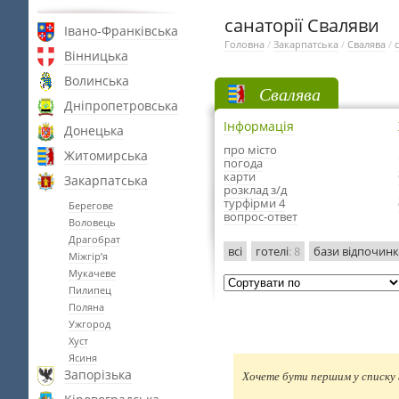
санаторії Сваляви
Івано-Франківська
Головна
/
Закарпатська
/
Свалява
/
Вінницька
Волинська
Свалява
Дніпропетровська
Інформація
Донецька
про місто
Житомирська
погода
карти
Закарпатська
розклад з/д
турфірми 4
Берегове
вопрос-ответ
Воловець
Драгобрат
всі
готелі
: 8
бази відпочин
Міжгір’я
Мукачеве
Пилипец
Поляна
Ужгород
Хуст
Ясиня
Запорізька
Хочете бути першим у списку г