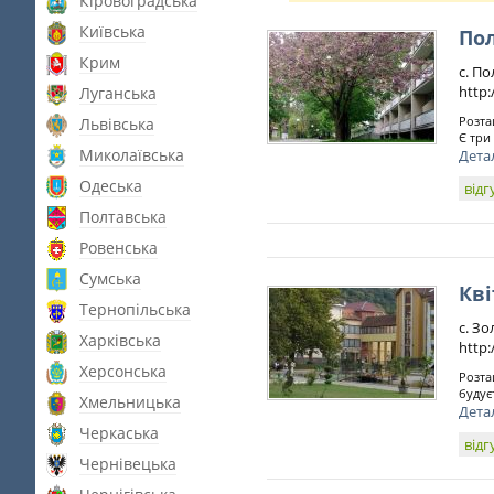
Кіровоградська
Київська
По
Крим
с. По
http
Луганська
Розта
Львівська
Є три
Миколаївська
Дета
Одеська
відг
Полтавська
Ровенська
Сумська
Кв
Тернопільська
с. Зо
Харківська
http:
Херсонська
Розта
будує
Хмельницька
Дета
Черкаська
відг
Чернівецька