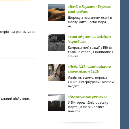
«Похід в Карпати: Боржавс
ький хребет»
Щороку з настанням осені в
7
моєму житті настає пора...,
ні,...
метрів над рівнем моря.
«Зона відчуження: поїздка в
Чорнобиль»
Камрад з моєї гільдії в Rift (я
граю на європі, Cloudborne )
зганяв...
«Львів. XXL- огляд найкраси
вішого міста в СНД»
Львів, як відомо, поряд з
Санкт -Петербургом і Києвом
входить...
«Аккерманська фортеця»
угельний підйомник,
У Білгород - Дністровську
фортецю ми збиралися
поїхати...