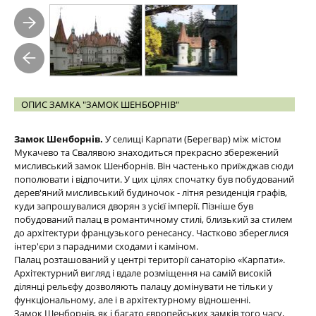
ОПИС ЗАМКА "ЗАМОК ШЕНБОРНІВ"
Замок Шенборнів.
У селищі Карпати (Берегвар) між містом
Мукачево та Свалявою знаходиться прекрасно збережений
мисливський замок Шенборнів. Він частенько приїжджав сюди
пополювати і відпочити. У цих цілях спочатку був побудований
дерев'яний мисливський будиночок - літня резиденція графів,
куди запрошувалися дворян з усієї імперії. Пізніше був
побудований палац в романтичному стилі, близький за стилем
до архітектури французького ренесансу. Частково збереглися
інтер'єри з парадними сходами і каміном.
Палац розташований у центрі території санаторію «Карпати».
Архітектурний вигляд і вдале розміщення на самій високій
ділянці рельєфу дозволяють палацу домінувати не тільки у
функціональному, але і в архітектурному відношенні.
Замок Шенборнів, як і багато європейських замків того часу,