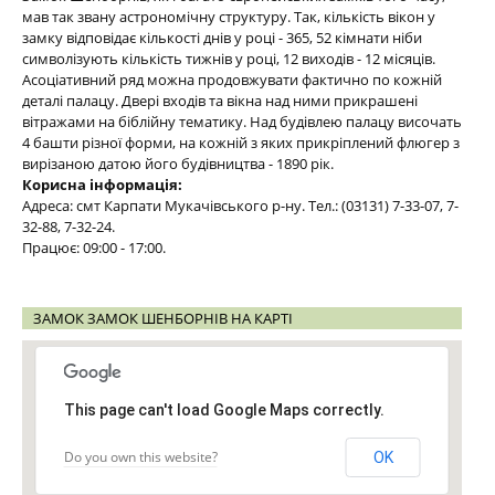
мав так звану астрономічну структуру. Так, кількість вікон у
замку відповідає кількості днів у році - 365, 52 кімнати ніби
символізують кількість тижнів у році, 12 виходів - 12 місяців.
Асоціативний ряд можна продовжувати фактично по кожній
деталі палацу. Двері входів та вікна над ними прикрашені
вітражами на біблійну тематику. Над будівлею палацу височать
4 башти різної форми, на кожній з яких прикріплений флюгер з
вирізаною датою його будівництва - 1890 рік.
Корисна інформація:
Адреса: смт Карпати Мукачівського р-ну. Тел.: (03131) 7-33-07, 7-
32-88, 7-32-24.
Працює: 09:00 - 17:00.
ЗАМОК ЗАМОК ШЕНБОРНІВ НА КАРТІ
This page can't load Google Maps correctly.
Do you own this website?
OK