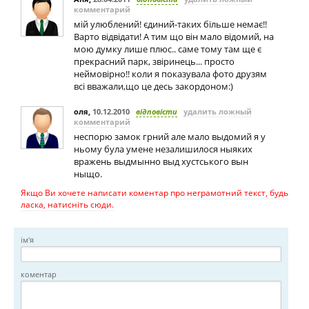
комментарий
мій улюблений! єдиний-таких більше немає!!
Варто відвідати! А тим що він мало відомий, на
мою думку лише плюс.. саме тому там ще є
прекрасний парк, звіринець... просто
неймовірно!! коли я показувала фото друзям
всі вважали,що це десь закордоном:)
оля
,
10.12.2010
відповісти
удалить ложный
комментарий
неспорю замок грний але мало выдомий я у
ньому була умене незалишилося ныяких
вражень выдмынно выд хустського вын
ныщо.
Якщо Ви хочете написати коментар про неграмотний текст, будь
ласка, натисніть сюди.
ім'я
коментар