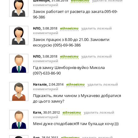
Шенборн
,
31.08.2018
відповісти
удалить ложный
комментарий
Замок работает от расвета до заката.095-69-
96-386
НЛО
,
3.08.2018
відповісти
удалить ложный
комментарий
Замок працює з 8.00-до 21.00. Замовити
екскурсію (095)-69-96-386
НЛО
,
3.08.2018
відповісти
удалить ложный
комментарий
Гід в замку Шенборнів-вуйко Микола
(097)-633-86-90
Наталія
,
2.04.2014
відповісти
удалить ложный
комментарий
Підкажіть, яким чином з Мукачево добратися
до цього замку?
Катя
,
30.01.2012
відповісти
удалить ложный
комментарий
Мені дуже сподобався!Я там була,ще хочу;)))
Аня
,
28.04.2011
відповісти
удалить ложный