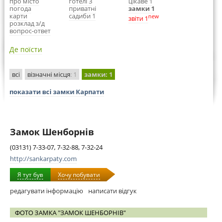
про місто
готелі 3
цікаве 1
погода
приватні
замки 1
карти
садиби 1
new
звіти 1
розклад з/д
вопрос-ответ
Де поїсти
всі
візначні місця
: 1
замки
: 1
показати всі замки Карпати
Замок Шенборнів
(03131) 7-33-07, 7-32-88, 7-32-24
http://sankarpaty.com
Я тут був
Хочу побувати
редагувати інформацію
написати відгук
ФОТО ЗАМКА "ЗАМОК ШЕНБОРНІВ"