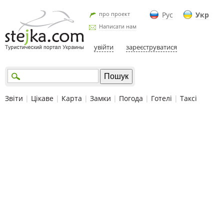
про проект
Рус
Укр
Написати нам
увійти
зареєструватися
Звіти
|
Цікаве
|
Карта
|
Замки
|
Погода
|
Готелі
|
Таксі