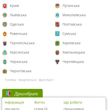
Крим
Луганська
Львівська
Миколаївська
Одеська
Полтавська
Ровенська
Сумська
Тернопільська
Харківська
Херсонська
Хмельницька
Черкаська
Чернівецька
Чернігівська
Головна
/
Закарпатська
/
Драгобрат
/
Драгобрат
Інформація
Житло
Що робити
про місто
готелі 23
гірськолижні