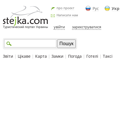
про проект
Рус
Укр
Написати нам
увійти
зареєструватися
Звіти
|
Цікаве
|
Карта
|
Замки
|
Погода
|
Готелі
|
Таксі