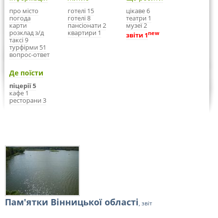
про місто
готелі 15
цікаве 6
погода
готелі 8
театри 1
карти
пансіонати 2
музеї 2
розклад з/д
квартири 1
new
звіти 1
таксі 9
турфірми 51
вопрос-ответ
Де поїсти
піцерії 5
кафе 1
ресторани 3
Пам'ятки Вінницької області
, звіт