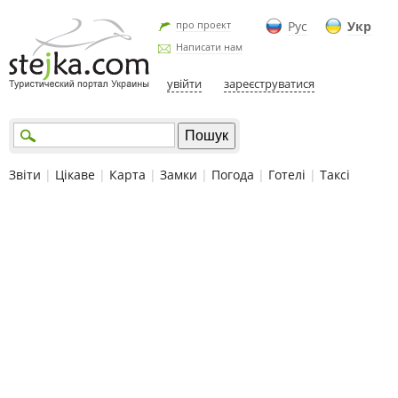
про проект
Рус
Укр
Написати нам
увійти
зареєструватися
Звіти
|
Цікаве
|
Карта
|
Замки
|
Погода
|
Готелі
|
Таксі