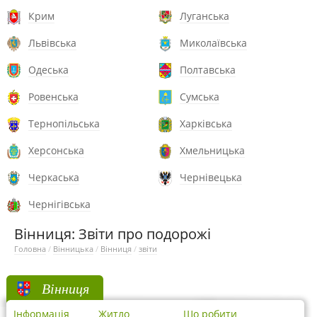
Крим
Луганська
Львівська
Миколаївська
Одеська
Полтавська
Ровенська
Сумська
Тернопільська
Харківська
Херсонська
Хмельницька
Черкаська
Чернівецька
Чернігівська
Вінниця: Звіти про подорожі
Головна
/
Вінницька
/
Вінниця
/
звіти
Вінниця
Інформація
Житло
Що робити