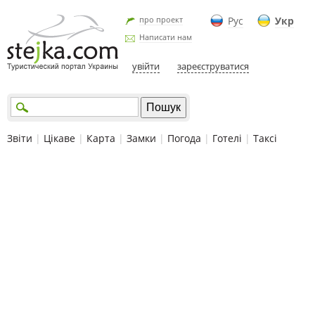
про проект
Рус
Укр
Написати нам
увійти
зареєструватися
Звіти
|
Цікаве
|
Карта
|
Замки
|
Погода
|
Готелі
|
Таксі