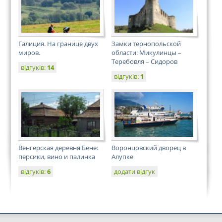
Галиция. На границе двух
Замки тернопольской
миров.
области: Микулинцы –
Теребовля – Сидоров
відгуків:
14
відгуків:
1
Венгерская деревня Бене:
Воронцовский дворец в
персики, вино и палинка
Алупке
відгуків:
6
додати відгук