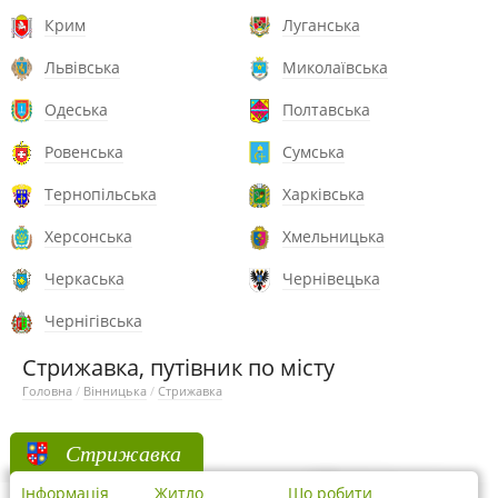
Крим
Луганська
Львівська
Миколаївська
Одеська
Полтавська
Ровенська
Сумська
Тернопільська
Харківська
Херсонська
Хмельницька
Черкаська
Чернівецька
Чернігівська
Стрижавка, путівник по місту
Головна
/
Вінницька
/
Стрижавка
Стрижавка
Інформація
Житло
Що робити