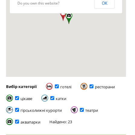
Do you own this website?
OK
Вибір категорії
готелі
ресторани
цікаве
катки
гірськолижні курорти
театри
Найдено: 23
аквапарки