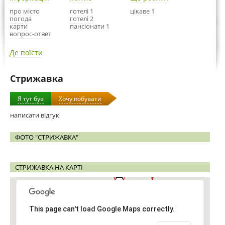
про місто
готелі 1
цікаве 1
погода
готелі 2
карти
пансіонати 1
вопрос-ответ
Де поїсти
Стрижавка
Я тут був
Хочу побувати
написати відгук
ФОТО "СТРИЖАВКА"
СТРИЖАВКА НА КАРТІ
This page can't load Google Maps correctly.