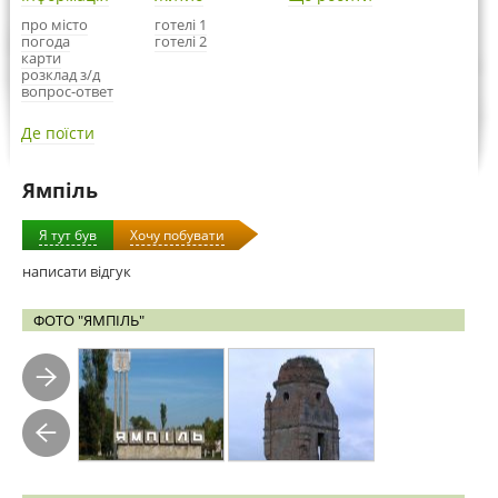
про місто
готелі 1
погода
готелі 2
карти
розклад з/д
вопрос-ответ
Де поїсти
Ямпіль
Я тут був
Хочу побувати
написати відгук
ФОТО "ЯМПІЛЬ"