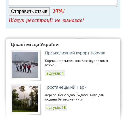
УРА!
Відгук реєстрації не вимагає!
Цікаві місця України
Гірськолижний курорт Корчак
Корчак - гірськолижна база (курортом її
важко...
відгуків:
4
Тростянецький Парк
Дерево. Воно з давніх-давен було для
людини багатозначним...
відгуків:
18