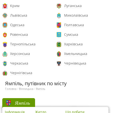
Крим
Луганська
Львівська
Миколаївська
Одеська
Полтавська
Ровенська
Сумська
Тернопільська
Харківська
Херсонська
Хмельницька
Черкаська
Чернівецька
Чернігівська
Ямпіль, путівник по місту
Головна
/
Вінницька
/
Ямпіль
Ямпіль
Інформація
Житло
Що робити