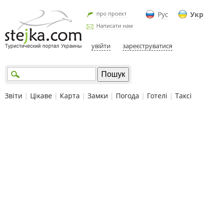
про проект
Рус
Укр
Написати нам
увійти
зареєструватися
Звіти
|
Цікаве
|
Карта
|
Замки
|
Погода
|
Готелі
|
Таксі