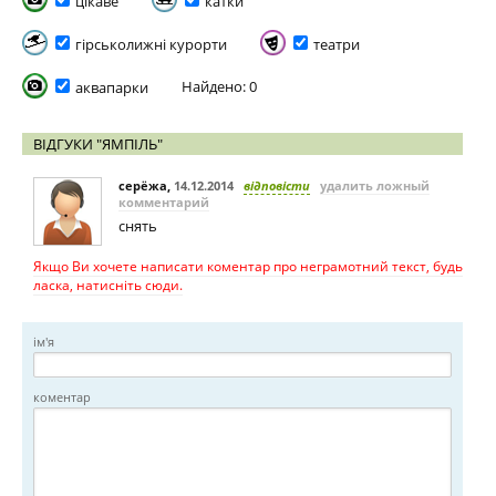
цікаве
катки
гірськолижні курорти
театри
Найдено: 0
аквапарки
ВІДГУКИ "ЯМПІЛЬ"
серёжа
,
14.12.2014
відповісти
удалить ложный
комментарий
снять
Якщо Ви хочете написати коментар про неграмотний текст, будь
ласка, натисніть сюди.
ім'я
коментар