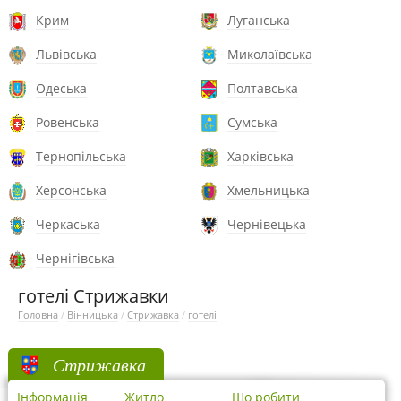
Крим
Луганська
Львівська
Миколаївська
Одеська
Полтавська
Ровенська
Сумська
Тернопільська
Харківська
Херсонська
Хмельницька
Черкаська
Чернівецька
Чернігівська
готелі Стрижавки
Головна
/
Вінницька
/
Стрижавка
/
готелі
Стрижавка
Інформація
Житло
Що робити