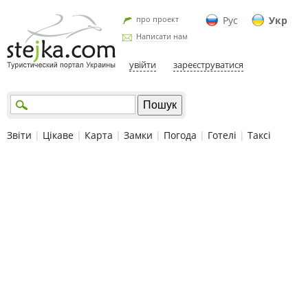
про проект
Рус
Укр
Написати нам
увійти
зареєструватися
Звіти
|
Цікаве
|
Карта
|
Замки
|
Погода
|
Готелі
|
Таксі