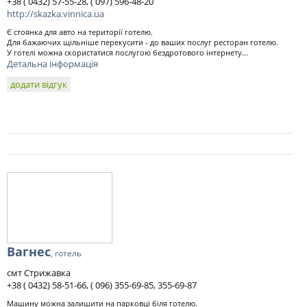
+38 ( 0432) 57-55-28, ( 097) 596-48-20
http://skazka.vinnica.ua
Є стоянка для авто на території готелю.
Для бажаючих щільніше перекусити - до ваших послуг ресторан готелю.
У готелі можна скористатися послугою бездротового інтернету...
Детальна інформація
додати відгук
Вагнес
, готель
смт Стрижавка
+38 ( 0432) 58-51-66, ( 096) 355-69-85, 355-69-87
Машину можна залишити на парковці біля готелю.