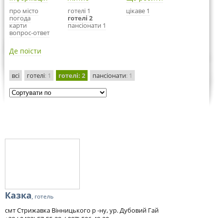
про місто
готелі 1
цікаве 1
погода
готелі 2
карти
пансіонати 1
вопрос-ответ
Де поїсти
всі
готелі
: 1
готелі
: 2
пансіонати
: 1
Казка
, готель
смт Стрижавка Вінницького р -ну, ур. Дубовий Гай