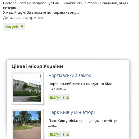
Ресторан готелю запропонує Вам широкий вибір страв на сніданок, обід і
вечерю.
У нашій сауні Ви зможете по- справжньому...
Детальна інформація
відгуків:
5
Цікаві місця України
Чортківський замок
Чортківський замок знаходиться біля
підніжжя...
відгуків:
2
Парк Київ у мініатюрі
Парк Київ у мініатюрі - це відмінне місце
для...
відгуків:
2