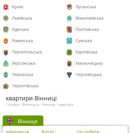
Крим
Луганська
Львівська
Миколаївська
Одеська
Полтавська
Ровенська
Сумська
Тернопільська
Харківська
Херсонська
Хмельницька
Черкаська
Чернівецька
Чернігівська
квартири Вінниці
Головна
/
Вінницька
/
Вінниця
/
квартири
Вінниця
Інформація
Житло
Що робити