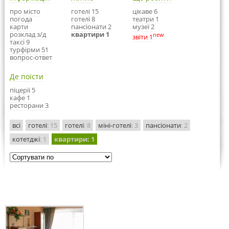
про місто
готелі 15
цікаве 6
погода
готелі 8
театри 1
карти
пансіонати 2
музеї 2
розклад з/д
квартири 1
new
звіти 1
таксі 9
турфірми 51
вопрос-ответ
Де поїсти
піцерії 5
кафе 1
ресторани 3
всі
готелі
: 15
готелі
: 8
міні-готелі
: 3
пансіонати
: 2
котетджі
: 1
квартири
: 1