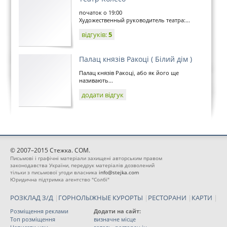
початок о 19:00
Художественный руководитель театра:...
відгуків:
5
Палац князів Ракоці ( Білий дім )
Палац князів Ракоці, або як його ще
називають...
додати відгук
© 2007–2015 Стежка. COM.
Письмові і графічні матеріали захищені авторським правом
законодавства України, передрук матеріалів дозволений
тільки з письмової угоди власника
info@stejka.com
Юридична підтримка агентство "Солбі"
РОЗКЛАД З/Д
|
ГОРНОЛЫЖНЫЕ КУРОРТЫ
|
РЕСТОРАНИ
|
КАРТИ
|
Розміщення реклами
Додати на сайт:
Топ розміщення
визначне місце