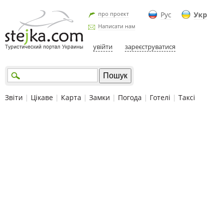
про проект
Рус
Укр
Написати нам
увійти
зареєструватися
Звіти
|
Цікаве
|
Карта
|
Замки
|
Погода
|
Готелі
|
Таксі