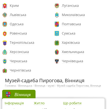
Крим
Луганська
Львівська
Миколаївська
Одеська
Полтавська
Ровенська
Сумська
Тернопільська
Харківська
Херсонська
Хмельницька
Черкаська
Чернівецька
Чернігівська
Музей-садиба Пирогова, Вінниця
Головна
/
Вінницька
/
Вінниця
/
музеї
/
Музей-садиба Пирогова, Вінниця
Вінниця
Інформація
Житло
Що робити