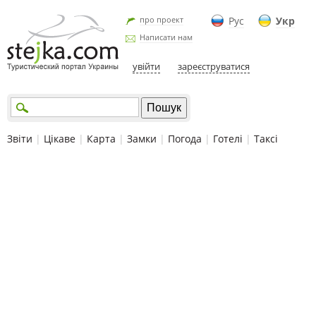
про проект
Рус
Укр
Написати нам
увійти
зареєструватися
Звіти
|
Цікаве
|
Карта
|
Замки
|
Погода
|
Готелі
|
Таксі