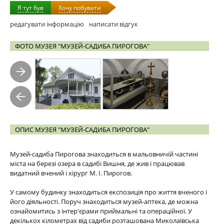
Я тут був
Хочу побувати
редагувати інформацію
написати відгук
ФОТО МУЗЕЯ "МУЗЕЙ-САДИБА ПИРОГОВА"
ОПИС МУЗЕЯ "МУЗЕЙ-САДИБА ПИРОГОВА"
Музей-садиба Пирогова знаходиться в мальовничій частині
міста на березі озера в садибі Вишня, де жив і працював
видатний вчений і хірург М. І. Пирогов.
У самому будинку знаходиться експозиція про життя вченого і
його діяльності. Поруч знаходиться музей-аптека, де можна
ознайомитись з інтер'єрами приймальні та операційної. У
декількох кілометрах від садиби розташована Миколаївська