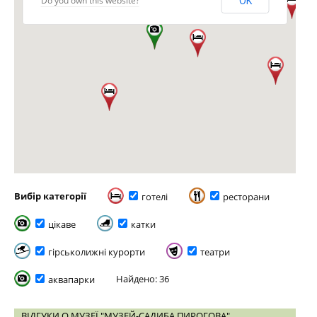
Do you own this website?
OK
Вибір категорії
готелі
ресторани
цікаве
катки
гірськолижні курорти
театри
Найдено: 36
аквапарки
ВІДГУКИ О МУЗЕЇ "МУЗЕЙ-САДИБА ПИРОГОВА"