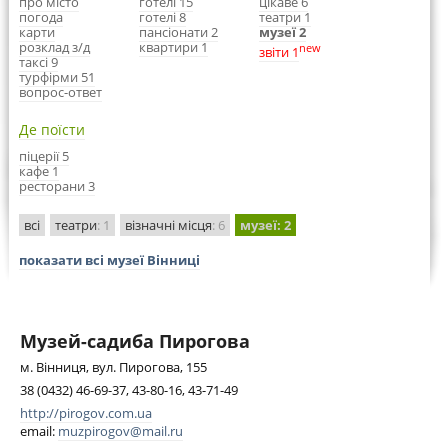
про місто
готелі 15
цікаве 6
погода
готелі 8
театри 1
карти
пансіонати 2
музеї 2
розклад з/д
квартири 1
new
звіти 1
таксі 9
турфірми 51
вопрос-ответ
Де поїсти
піцерії 5
кафе 1
ресторани 3
всі
театри
: 1
візначні місця
: 6
музеї
: 2
показати всі музеї Вінниці
Музей-садиба Пирогова
м. Вінниця, вул. Пирогова, 155
38 (0432) 46-69-37, 43-80-16, 43-71-49
http://pirogov.com.ua
email:
muzpirogov@mail.ru