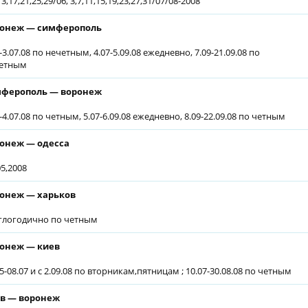
13,17,21,25,29/06, 3,7,11,15,19,23,27,31/07/08-2008
онеж — симферополь
-3.07.08 по нечетным, 4.07-5.09.08 ежедневно, 7.09-21.09.08 по
етным
ферополь — воронеж
-4.07.08 по четным, 5.07-6.09.08 ежедневно, 8.09-22.09.08 по четным
онеж — одесса
05,2008
онеж — харьков
глогодично по четным
онеж — киев
5-08.07 и с 2.09.08 по вторникам,пятницам ; 10.07-30.08.08 по четным
в — воронеж