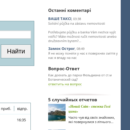
Останні коментарі
ВАШЕ ТАКСІ
, 03:38
Solidní půjčka na zástavu nemovitosti
Potřebujete půjčku a banka Vám nechce vyjít
vstříc? Máte možnost ručit nemovitosti anebo
družstevním bytem?...
Замок Острог
, 08:49
Я не можу поняти у нас є поверхнях сміття у
нас я впаду на нас
Вопрос-Ответ
Как доехать до парка Фельдмана от ст.м
Ботанический сад?
ответить на вопрос
5 случайных отчетов
«Новий Світ - стежка Голі
приб.
відпр.
цина»
Часто чув від своїх знайомих,
16:35
які повернулися з літнього...