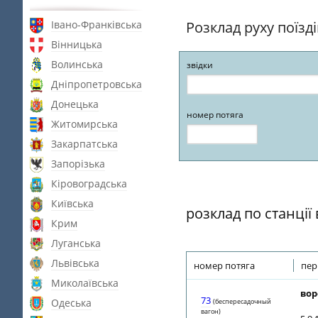
Івано-Франківська
Розклад руху поїзд
Вінницька
Волинська
звідки
Дніпропетровська
Донецька
номер потяга
Житомирська
Закарпатська
Запорізька
Кіровоградська
Київська
розклад по станції
Крим
Луганська
Львівська
номер потяга
пер
Миколаївська
вор
73
Одеська
(беспересадочный
вагон)