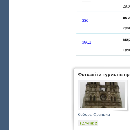
28.0
вор
386
кру
мар
386Д
кру
Фотозвіти туристів про
Соборы Франции
відгуків:
2