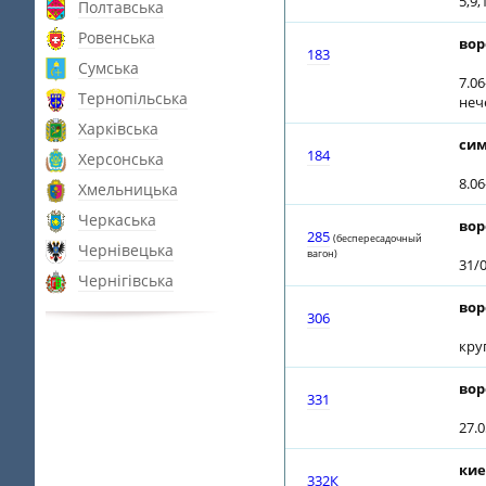
5,9,
Полтавська
Ровенська
вор
183
Сумська
7.06
Тернопільська
неч
Харківська
сим
184
Херсонська
8.06
Хмельницька
Черкаська
вор
285
(беспересадочный
Чернівецька
вагон)
31/
Чернігівська
вор
306
кру
вор
331
27.0
кие
332К