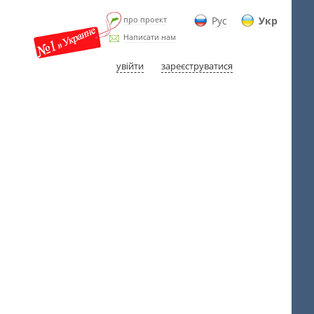
про проект
Рус
Укр
Написати нам
увійти
зареєструватися