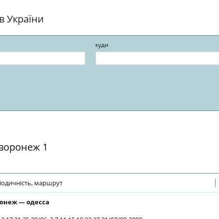
ів України
куди
 воронеж 1
іодичність, маршрут
онеж — одесса