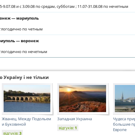
5-9.07.08 и с 3.09.08 по средам, субботам ; 11.07-31.08.08 по нечетным
онеж — мариуполь
глогодично по четным
иуполь — воронеж
глогодично по нечетным
 Україну і не тільки
Жванец. Между Подольем
Западная Украина
Чудеса при
и Буковиной
большие п
відгуків:
1
Европе
відгуків:
3