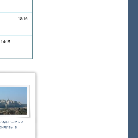
18:16
14:15
роды-самые
риливы в