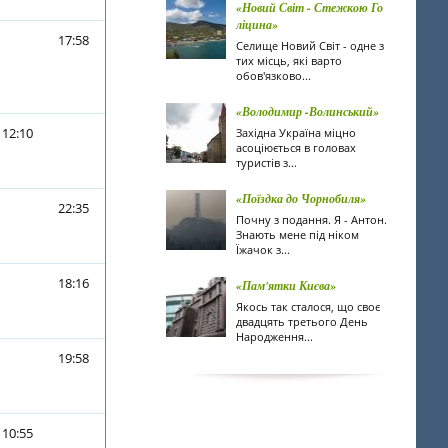
«Новий Світ - Стежкою Го
ліцина»
17:58
Селище Новий Світ - одне з
тих місць, які варто
обов'язково...
«Володимир -Волинський»
12:10
Західна Україна міцно
асоціюється в головах
туристів з...
«Поїздка до Чорнобиля»
22:35
Почну з подання. Я - Антон.
Знають мене під ніком
Їжачок з...
18:16
«Пам'ятки Києва»
Якось так сталося, що своє
двадцять третього День
Народження...
19:58
10:55