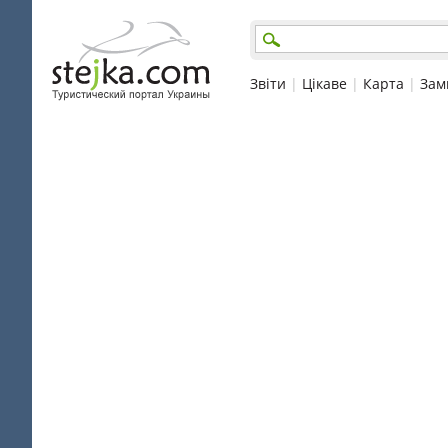
Звіти
|
Цікаве
|
Карта
|
Зам