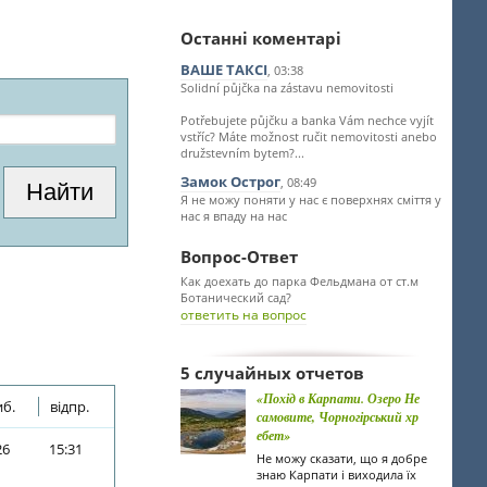
Останні коментарі
ВАШЕ ТАКСІ
, 03:38
Solidní půjčka na zástavu nemovitosti
Potřebujete půjčku a banka Vám nechce vyjít
vstříc? Máte možnost ručit nemovitosti anebo
družstevním bytem?...
Замок Острог
, 08:49
Я не можу поняти у нас є поверхнях сміття у
нас я впаду на нас
Вопрос-Ответ
Как доехать до парка Фельдмана от ст.м
Ботанический сад?
ответить на вопрос
5 случайных отчетов
«Похід в Карпати. Озеро Не
б.
відпр.
самовите, Чорногірський хр
ебет»
26
15:31
Не можу сказати, що я добре
знаю Карпати і виходила їх