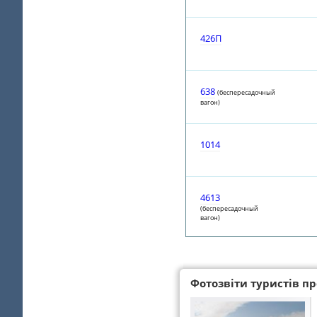
426П
638
(беспересадочный
вагон)
1014
4613
(беспересадочный
вагон)
Фотозвіти туристів про