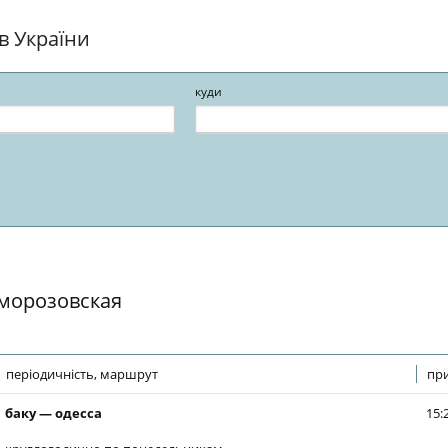
ів України
куди
 морозовская
періодичність, маршрут
при
баку — одесса
15: