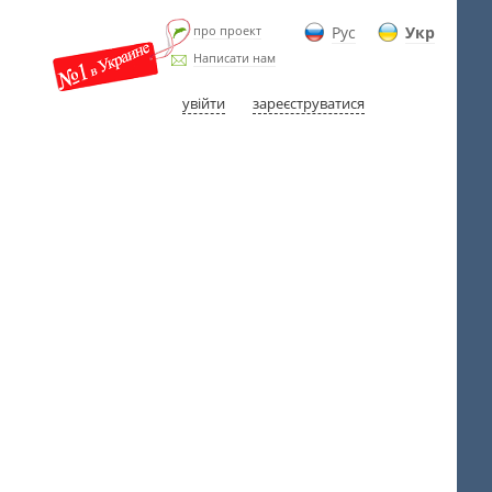
про проект
Рус
Укр
Написати нам
увійти
зареєструватися