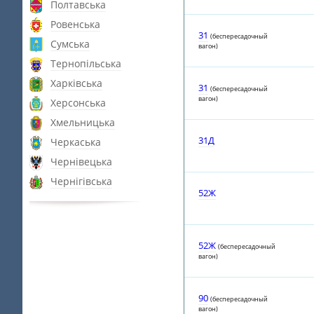
Полтавська
Ровенська
31
(беспересадочный
Сумська
вагон)
Тернопільська
Харківська
31
(беспересадочный
вагон)
Херсонська
Хмельницька
31Д
Черкаська
Чернівецька
Чернігівська
52Ж
52Ж
(беспересадочный
вагон)
90
(беспересадочный
вагон)