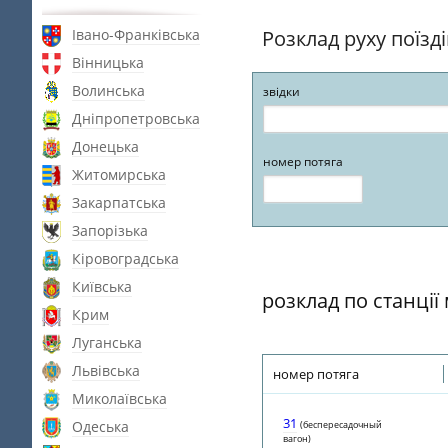
Івано-Франківська
Розклад руху поїзд
Вінницька
Волинська
звідки
Дніпропетровська
Донецька
номер потяга
Житомирська
Закарпатська
Запорізька
Кіровоградська
Київська
розклад по станції
Крим
Луганська
Львівська
номер потяга
Миколаївська
31
Одеська
(беспересадочный
вагон)