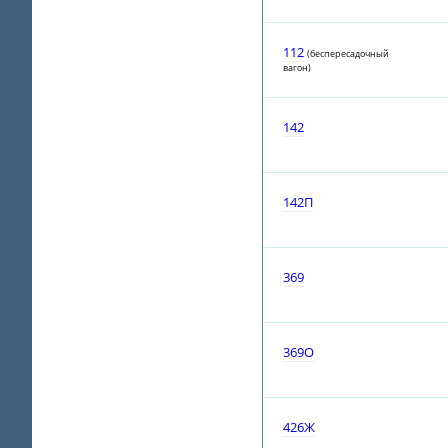
112
(беспересадочный
вагон)
142
142П
369
369О
426Ж