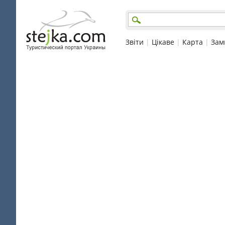
Звіти
|
Цікаве
|
Карта
|
Зам