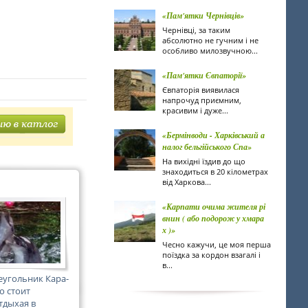
«Пам'ятки Чернівців»
Чернівці, за таким
абсолютно не гучним і не
особливо милозвучною...
«Пам'ятки Євпаторії»
Євпаторія виявилася
напрочуд приємним,
красивим і дуже...
«Бермінводи - Харківський а
налог бельгійського Спа»
На вихідні їздив до що
знаходиться в 20 кілометрах
від Харкова...
«Карпати очима жителя рі
внин ( або подорож у хмара
х )»
Чесно кажучи, це моя перша
поїздка за кордон взагалі і
в...
еугольник Кара-
о стоит
тдыхая в