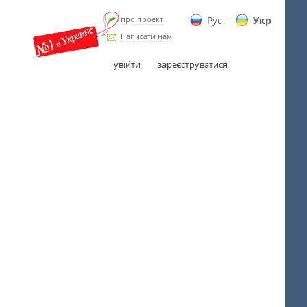
про проект
Рус
Укр
Написати нам
увійти
зареєструватися