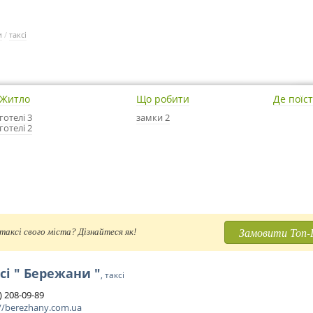
и
/
таксі
Житло
Що робити
Де поїс
готелі 3
замки 2
готелі 2
Замовити Топ-
таксі свого міста? Дізнайтеся як!
сі " Бережани "
, таксі
 ) 208-09-89
://berezhany.com.ua