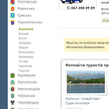
Полтавська
email
Ровенська
Віклі
Дета
Сумська
дода
Тернопільська
Бережани
Борщів
Бучач
Якщо ви не знайшли вашу ко
Заліщики
абсолютно безкоштовно.
Збараж
Конопківка
Кременець
Почаїв
Фотозвіти туристів про
Тернопіль
Чортків
Харківська
Херсонська
Хмельницька
Черкаська
Рыбачье - Новый Свет -
Чернівецька
Судак на катере