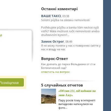
Останні коментарі
ВАШЕ ТАКСІ
, 03:38
Solidní půjčka na zástavu nemovitosti
Potřebujete půjčku a banka Vám nechce vyjít
vstříc? Máte možnost ručit nemovitosti anebo
ти
družstevním bytem?...
Замок Острог
, 08:49
Я не можу поняти у нас є поверхнях сміття у
нас я впаду на нас
Вопрос-Ответ
Как доехать до парка Фельдмана от ст.м
Ботанический сад?
ответить на вопрос
Розміщення
5 случайных отчетов
«Об'єкт 221, під кодовою на
звою Алсу»
Пару років тому в інтернеті
випадково наткнулися на
фото...