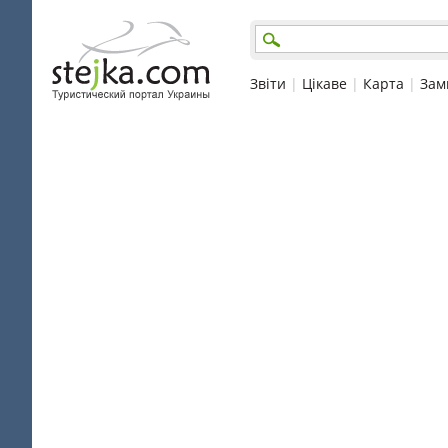
Звіти
|
Цікаве
|
Карта
|
Зам