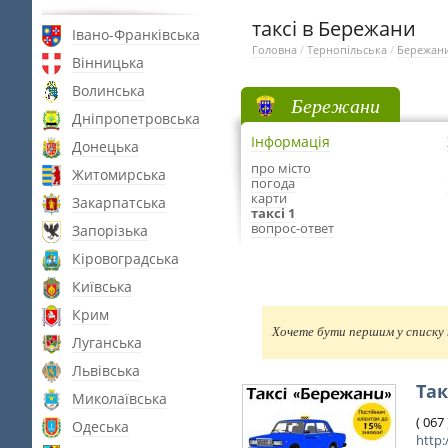
таксі в Бережани
Івано-Франківська
Головна
/
Тернопільська
/
Бережан
Вінницька
Волинська
Бережани
Дніпропетровська
Інформація
Донецька
про місто
Житомирська
погода
карти
Закарпатська
таксі 1
вопрос-ответ
Запорізька
Кіровоградська
Київська
Крим
Хочете бути першим у списку 
Луганська
Львівська
Так
Миколаївська
( 067
Одеська
http