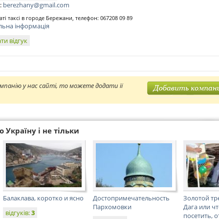
:
berezhany@gmail.com
каті таксі в городе Бережани, телефон: 067208 09 89
льна інформація
ти відгук
мпанію у нас сайті, то можете додати її
 Україну і не тільки
Балаклава, коротко и ясно
Достопримечательность
Золотой тр
Пархомовки
Дага или чт
відгуків:
3
посетить, о