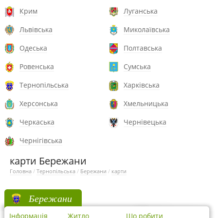
Крим
Луганська
Львівська
Миколаївська
Одеська
Полтавська
Ровенська
Сумська
Тернопільська
Харківська
Херсонська
Хмельницька
Черкаська
Чернівецька
Чернігівська
карти Бережани
Головна
/
Тернопільська
/
Бережани
/
карти
Бережани
Інформація
Житло
Що робити