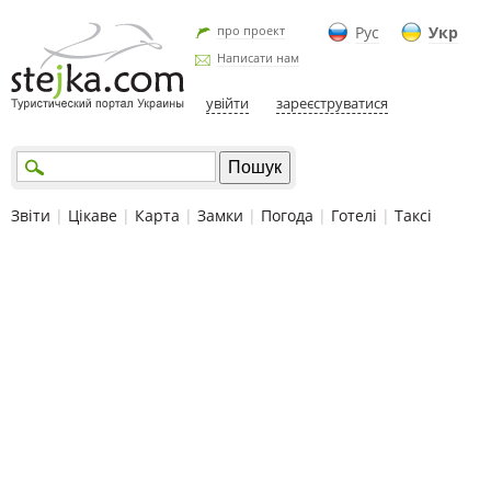
про проект
Рус
Укр
Написати нам
увійти
зареєструватися
Звіти
|
Цікаве
|
Карта
|
Замки
|
Погода
|
Готелі
|
Таксі