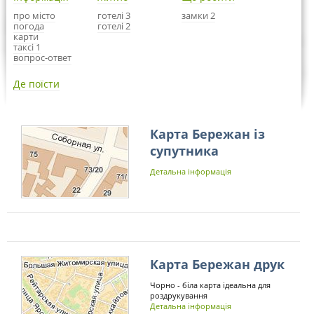
про місто
готелі 3
замки 2
погода
готелі 2
карти
таксі 1
вопрос-ответ
Де поїсти
Карта Бережан із
супутника
Детальна інформація
Карта Бережан друк
Чорно - біла карта ідеальна для
роздрукування
Детальна інформація