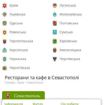
Крим
Луганська
Львівська
Миколаївська
Одеська
Полтавська
Ровенська
Сумська
Тернопільська
Харківська
Херсонська
Хмельницька
Черкаська
Чернівецька
Чернігівська
Ресторани та кафе в Севастополі
Головна
/
Крим
/
Севастополь
/
Севастополь
Інформація
Житло
Що робити