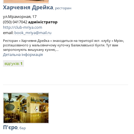
Харчевня Дрейка
, ресторан
ул.Мраморная, 17
(050) 0417042
адміністратор
http://club-mriya.com
email:
book_mriya@mail.ru
Ресторан « Харчевня Дрейка » знаходиться на території яхт- клубу « Мрія»,
розташованого у мальовничому куточку Балаклавської бухти. Тут вам
запропонують вишукану кухню,...
Детальна інформація
відгуків:
1
П'єро
, бар