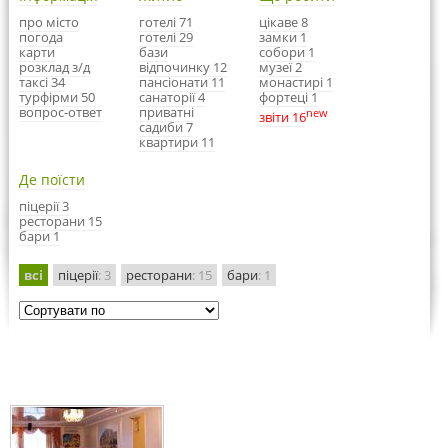
про місто
готелі 71
цікаве 8
погода
готелі 29
замки 1
карти
бази
собори 1
розклад з/д
відпочинку 12
музеї 2
таксі 34
пансіонати 11
монастирі 1
турфірми 50
санаторії 4
фортеці 1
вопрос-ответ
приватні
new
звіти 16
садиби 7
квартири 11
Де поїсти
піцерії 3
ресторани 15
бари 1
всі
піцерії
: 3
ресторани
: 15
бари
: 1