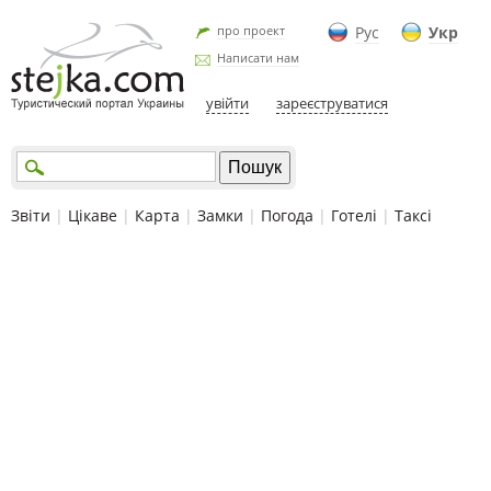
про проект
Рус
Укр
Написати нам
увійти
зареєструватися
Звіти
|
Цікаве
|
Карта
|
Замки
|
Погода
|
Готелі
|
Таксі