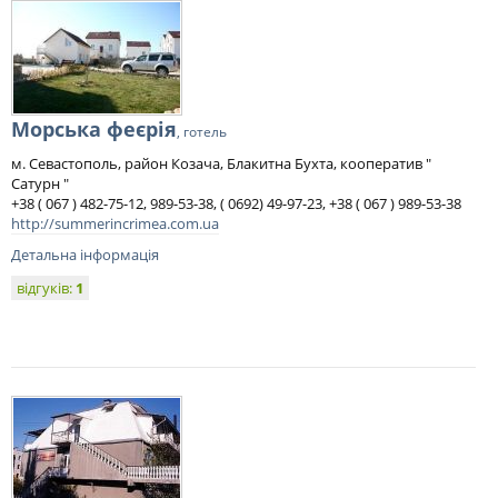
Морська феєрія
, готель
м. Севастополь, район Козача, Блакитна Бухта, кооператив "
Сатурн "
+38 ( 067 ) 482-75-12, 989-53-38, ( 0692) 49-97-23, +38 ( 067 ) 989-53-38
http://summerincrimea.com.ua
Детальна інформація
відгуків:
1