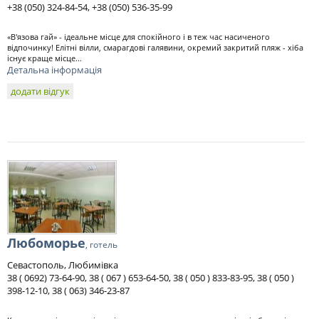
+38 (050) 324-84-54, +38 (050) 536-35-99
«В'язова гай» - ідеальне місце для спокійного і в теж час насиченого
відпочинку! Елітні вілли, смарагдові галявини, окремий закритий пляж - хіба
існує краще місце...
Детальна інформація
додати відгук
Любоморье
, готель
Севастополь, Любимівка
38 ( 0692) 73-64-90, 38 ( 067 ) 653-64-50, 38 ( 050 ) 833-83-95, 38 ( 050 )
398-12-10, 38 ( 063) 346-23-87