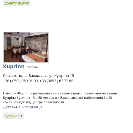
додати відгук
KuprInn
, готель
Севастополь, Балаклава, ул.Купріна 13
+38 ( 050 ) 960 91 00, +38 (0692 ) 63 73 68
Пансіон «KuprInn» розташований в самому центрі Балаклави на вулиці
Купріна будинок 13 в 50 метрах від Балаклавської набережної і в 20
хвилинах їзди від центру Севастополя....
Детальна інформація
відгуків:
1