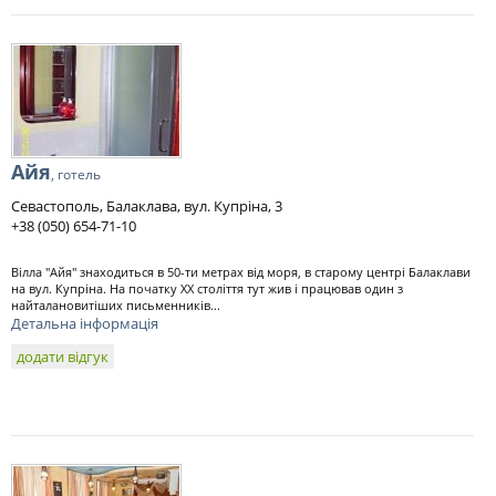
Айя
, готель
Севастополь, Балаклава, вул. Купріна, 3
+38 (050) 654-71-10
Вілла "Айя" знаходиться в 50-ти метрах від моря, в старому центрі Балаклави
на вул. Купріна. На початку ХХ століття тут жив і працював один з
найталановитіших письменників...
Детальна інформація
додати відгук