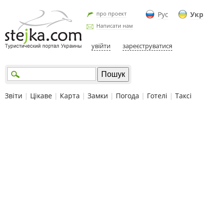
про проект
Рус
Укр
Написати нам
увійти
зареєструватися
Звіти
|
Цікаве
|
Карта
|
Замки
|
Погода
|
Готелі
|
Таксі