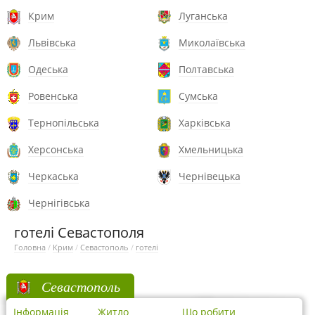
Крим
Луганська
Львівська
Миколаївська
Одеська
Полтавська
Ровенська
Сумська
Тернопільська
Харківська
Херсонська
Хмельницька
Черкаська
Чернівецька
Чернігівська
готелі Севастополя
Головна
/
Крим
/
Севастополь
/
готелі
Севастополь
Інформація
Житло
Що робити