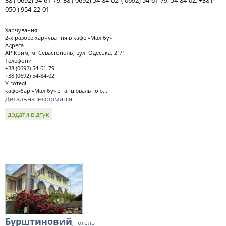
38 ( 0692) 54-61-79, 38 ( 0692) 54-84-02, ( 0692) 54-61-79, 54-84-02, +38 (
050 ) 954-22-01
Харчування
2-х разове харчування в кафе «Малібу»
Адреса
АР Крим, м. Севастополь, вул. Одеська, 21/1
Телефони
+38 (0692) 54-61-79
+38 (0692) 54-84-02
У готелі
кафе-бар «Малібу» з танцювальною...
Детальна інформація
додати відгук
Бурштиновий
, готель