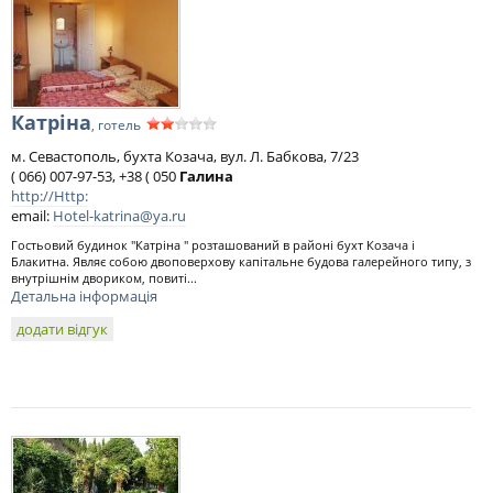
Катріна
, готель
м. Севастополь, бухта Козача, вул. Л. Бабкова, 7/23
( 066) 007-97-53, +38 ( 050
Галина
http://Http:
email:
Hotel-katrina@ya.ru
Гостьовий будинок "Катріна " розташований в районі бухт Козача і
Блакитна. Являє собою двоповерхову капітальне будова галерейного типу, з
внутрішнім двориком, повиті...
Детальна інформація
додати відгук