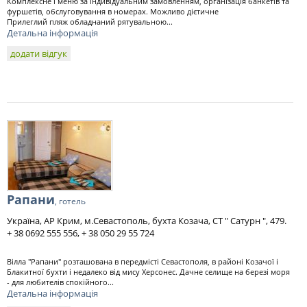
Комплексне і меню за індивідуальним замовленням, організація банкетів та
фуршетів, обслуговування в номерах. Можливо дієтичне
Прилеглий пляж обладнаний рятувальною...
Детальна інформація
додати відгук
Рапани
, готель
Україна, АР Крим, м.Севастополь, бухта Козача, СТ " Сатурн ", 479.
+ 38 0692 555 556, + 38 050 29 55 724
Вілла "Рапани" розташована в передмісті Севастополя, в районі Козачої і
Блакитної бухти і недалеко від мису Херсонес. Дачне селище на березі моря
- для любителів спокійного...
Детальна інформація