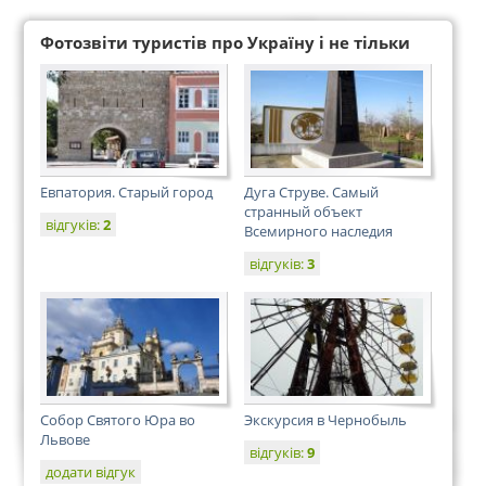
Фотозвіти туристів про Україну і не тільки
Евпатория. Старый город
Дуга Струве. Самый
странный объект
відгуків:
2
Всемирного наследия
відгуків:
3
Собор Святого Юра во
Экскурсия в Чернобыль
Львове
відгуків:
9
додати відгук