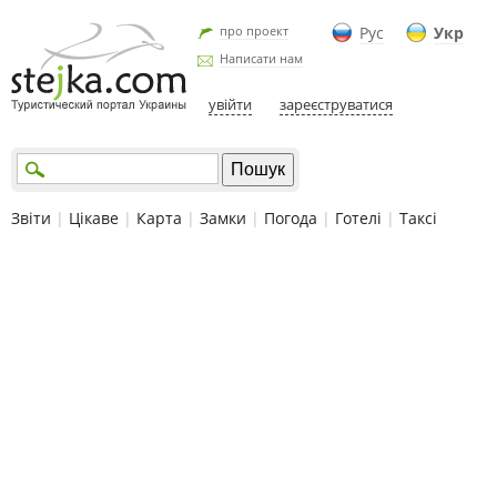
про проект
Рус
Укр
Написати нам
увійти
зареєструватися
Звіти
|
Цікаве
|
Карта
|
Замки
|
Погода
|
Готелі
|
Таксі