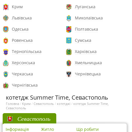
Крим
Луганська
Львівська
Миколаївська
Одеська
Полтавська
Ровенська
Сумська
Тернопільська
Харківська
Херсонська
Хмельницька
Черкаська
Чернівецька
Чернігівська
котетдж Summer Time, Севастополь
Головна
/
Крим
/
Севастополь
/
котетджі
/
котетдж Summer Time,
Севастополь
Севастополь
Інформація
Житло
Що робити