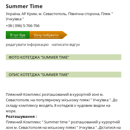
Summer Time
Україна, АР Крим, м. Севастополь, Північна сторона, Пляж "
Учкуївка "
+38 ( 096) 5-766-766
Я тут був
Хочу побувати
редагувати інформацію
написати відгук
ФОТО КОТЕТДЖА "SUMMER TIME"
ОПИС КОТЕТДЖА "SUMMER TIME"
Пляжний Комплекс розташований в курортній зоні м.
Севастополя, на популярному міському пляжі " Учкуївка ". До
складу комплексу входять 8 котеджів з чудовим видом на
море.
Розташування :
Пляжний Комплекс " Summer time " розташований у курортній
зоні м. Севастополя на міському пляжі " Учкуївка ". Дістатися на