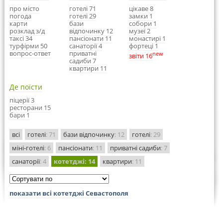
про місто
готелі 71
цікаве 8
погода
готелі 29
замки 1
карти
бази
собори 1
розклад з/д
відпочинку 12
музеї 2
таксі 34
пансіонати 11
монастирі 1
турфірми 50
санаторії 4
фортеці 1
вопрос-ответ
приватні
new
звіти 16
садиби 7
квартири 11
Де поїсти
піцерії 3
ресторани 15
бари 1
всі
готелі
: 71
бази відпочинку
: 12
готелі
: 29
міні-готелі
: 6
пансіонати
: 11
приватні садиби
: 7
санаторії
: 4
котетджі
: 14
квартири
: 11
показати всі котетджі Севастополя