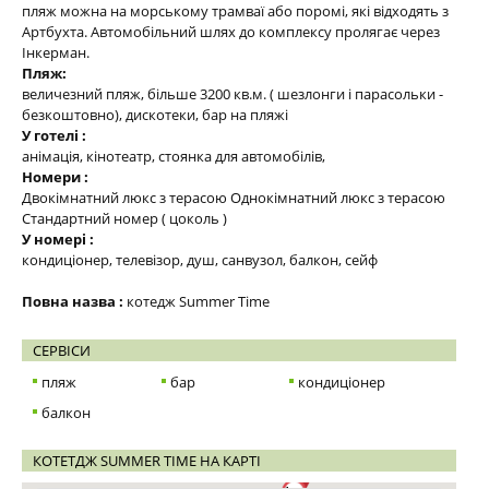
пляж можна на морському трамваї або поромі, які відходять з
Артбухта. Автомобільний шлях до комплексу пролягає через
Інкерман.
Пляж:
величезний пляж, більше 3200 кв.м. ( шезлонги і парасольки -
безкоштовно), дискотеки, бар на пляжі
У готелі :
анімація, кінотеатр, стоянка для автомобілів,
Номери :
Двокімнатний люкс з терасою Однокімнатний люкс з терасою
Стандартний номер ( цоколь )
У номері :
кондиціонер, телевізор, душ, санвузол, балкон, сейф
Повна назва :
котедж Summer Time
СЕРВІСИ
пляж
бар
кондиціонер
балкон
КОТЕТДЖ SUMMER TIME НА КАРТІ