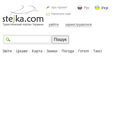
про проект
Рус
Укр
Написати нам
увійти
зареєструватися
Звіти
|
Цікаве
|
Карта
|
Замки
|
Погода
|
Готелі
|
Таксі