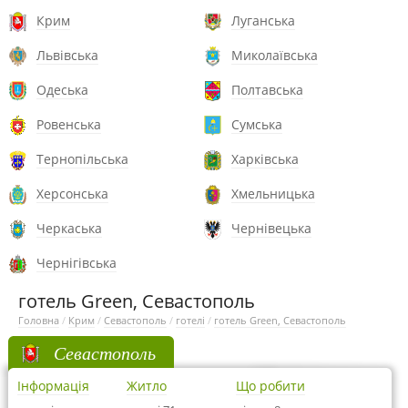
Крим
Луганська
Львівська
Миколаївська
Одеська
Полтавська
Ровенська
Сумська
Тернопільська
Харківська
Херсонська
Хмельницька
Черкаська
Чернівецька
Чернігівська
готель Green, Севастополь
Головна
/
Крим
/
Севастополь
/
готелі
/
готель Green, Севастополь
Севастополь
Інформація
Житло
Що робити