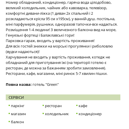
Номер обладнаний, кондиціонер, гаряча вода цілодобово,
великий холодильник, чайник або кавоварка, телевізор,
комфортні дивани-ліжка (1 диван 2х спальний і 2
розкладаються крісла 95 см х195см), у ванній-душ. постільна,
міні парфумерія, рушники, одноразові тапочки-все надається.
Розміщення 1-4 людини! З величезного балкона вид на море,
Генуезькі фортеці і Балаклавські гори!
Парковка-гараж, входить у вартість проживання!
Для всіх гостей знижки на морські прогулянки і риболовлю
(вудки надаються)!
Харчування не входить у вартість проживання, котедж не
обладнаний для приготування їжі (на території готелю є
ресторан, де можна за бажанням зробити замовлення).
Ресторани, кафе, магазини, міні ринок 5-7 хвилин пішки.
Повна назва:
готель "Green"
СЕРВІСИ
паркінг
ресторан
кафе
магазин
холодильник
кондиціонер
балкон