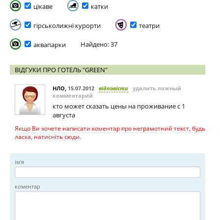
цікаве
катки
гірськолижні курорти
театри
Найдено: 37
аквапарки
ВІДГУКИ ПРО ГОТЕЛЬ "GREEN"
НЛО
,
15.07.2012
відповісти
удалить ложный
комментарий
кто может сказать цены на проживание с 1
августа
Якщо Ви хочете написати коментар про неграмотний текст, будь
ласка, натисніть сюди.
ім'я
коментар