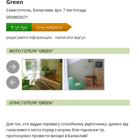
Green
Севастополь, Балаклава, вул. 7 листопада
0509855671
Я тут був
Хочу побувати
редагувати інформацію
написати відгук
ФОТО ГОТЕЛЯ "GREEN"
ОПИС ГОТЕЛЯ "GREEN"
Для тих, хто віддає перевагу спокійному відпочинку, далеко від
галасливого міста поряд з морем біля підніжжя гір,
пропонуємо провести вихідні в Балаклаві!