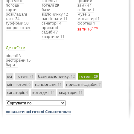
про місто
готелі 71
цікаве 8
погода
готелі 29
замки 1
карти
бази
собори 1
розклад з/д
відпочинку 12
музеї 2
таксі 34
пансіонати 11
монастирі 1
турфірми 50
санаторії 4
фортеці 1
вопрос-ответ
приватні
new
звіти 16
садиби 7
квартири 11
Де поїсти
піцерії 3
ресторани 15
бари 1
всі
готелі
: 71
бази відпочинку
: 12
готелі
: 29
міні-готелі
: 6
пансіонати
: 11
приватні садиби
: 7
санаторії
: 4
котетджі
: 14
квартири
: 11
показати всі готелі Севастополя