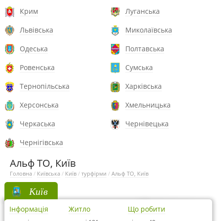
Крим
Луганська
Львівська
Миколаївська
Одеська
Полтавська
Ровенська
Сумська
Тернопільська
Харківська
Херсонська
Хмельницька
Черкаська
Чернівецька
Чернігівська
Альф ТО, Київ
Головна
/
Київська
/
Київ
/
турфірми
/
Альф ТО, Київ
Київ
Інформація
Житло
Що робити