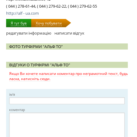
( 044 ) 278-61-44, ( 044 ) 279-62-22, ( 044 ) 279-62-55
http://alf - ua.com
Я тут був
Хочу побувати
редагувати інформацію
написати відгук
ФОТО ТУРФІРМИ "АЛЬФ ТО"
ВІДГУКИ О ТУРФІРМІ "АЛЬФ ТО"
Якщо Ви хочете написати коментар про неграмотний текст, будь
ласка, натисніть сюди.
ім'я
коментар