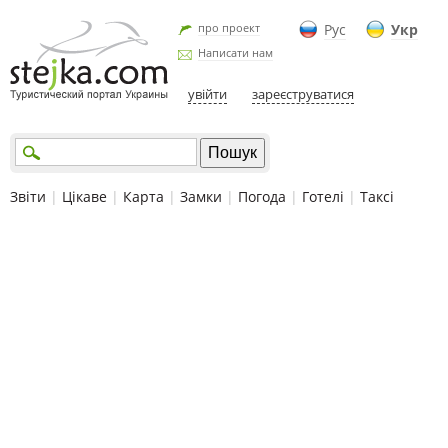
про проект
Рус
Укр
Написати нам
увійти
зареєструватися
Звіти
|
Цікаве
|
Карта
|
Замки
|
Погода
|
Готелі
|
Таксі