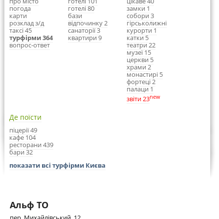
про місто
готелі 101
цікаве 40
погода
готелі 80
замки 1
карти
бази
собори 3
розклад з/д
відпочинку 2
гірськолижні
таксі 45
санаторії 3
курорти 1
турфірми 364
квартири 9
катки 5
вопрос-ответ
театри 22
музеї 15
церкви 5
храми 2
монастирі 5
фортеці 2
палаци 1
new
звіти 23
Де поїсти
піцерії 49
кафе 104
ресторани 439
бари 32
показати всі турфірми Києва
Альф ТО
пер. Михайлівський, 12