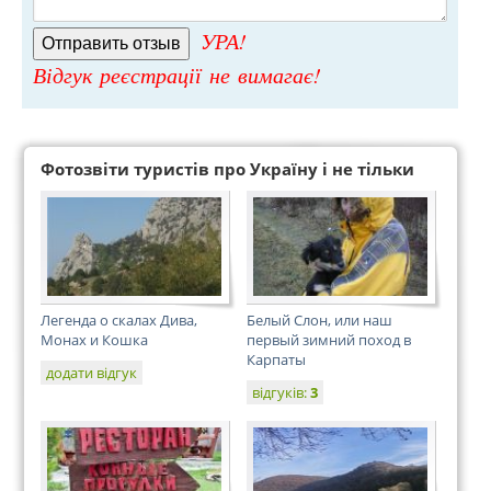
УРА!
Відгук реєстрації не вимагає!
Фотозвіти туристів про Україну і не тільки
Легенда о скалах Дива,
Белый Слон, или наш
Монах и Кошка
первый зимний поход в
Карпаты
додати відгук
відгуків:
3