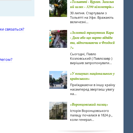
«Тольятті - Курган. Загальн
ий шлях - 3290 кілометрів.»
30 липня. Стартували з
Тольятті на Уфи. Вражають
величезні...
ми связаться?
«Золотий трикутник Кара
- Дага або що варто відвіда
ти, відпочиваючи в Феодосії
?»
Сьогодні, Павло
Козловський ( Павлозавр )
члегом?
вирішив запропонувати...
«У пошуках національного у
країнського»
Приїжджаючи в іншу країну
насамперед звертаєш увагу
на...
«Воронцовський палац»
Історія Воронцовського
палацу почалася в 1824 р.,
коли генерал...