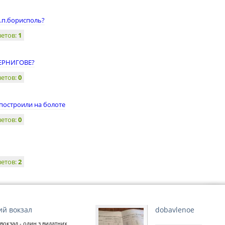
а.п.борисполь?
ветов:
1
ЕРНИГОВЕ?
ветов:
0
 построили на болоте
ветов:
0
ветов:
2
ий вокзал
dobavlenoe
вокзал - один з видатних