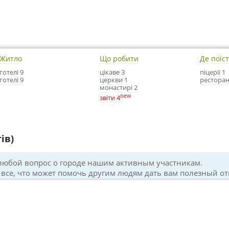
Житло
Що робити
Де поїс
готелі 9
цікаве 3
піцерії 1
готелі 9
церкви 1
ресторан
монастирі 2
new
звіти 4
ів)
 любой вопрос о городе нашим активным участникам.
все, что может помочь другим людям дать вам полезный от