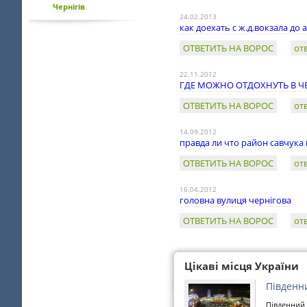
Чернігів
24.02.2013
как доехать с ж.д.вокзала до 
ОТВЕТИТЬ НА ВОРОС
от
22.11.2012
ГДЕ МОЖНО ОТДОХНУТЬ В Ч
ОТВЕТИТЬ НА ВОРОС
от
14.09.2012
правда ли что район савчука
ОТВЕТИТЬ НА ВОРОС
от
16.04.2012
головна вулиця чернігова
ОТВЕТИТЬ НА ВОРОС
от
Цікаві місця України
Південн
Південний 