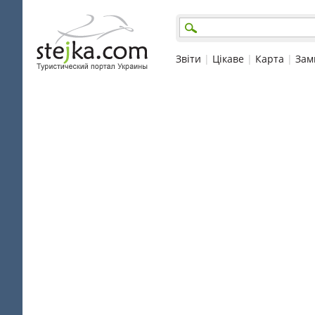
Звіти
|
Цікаве
|
Карта
|
Зам