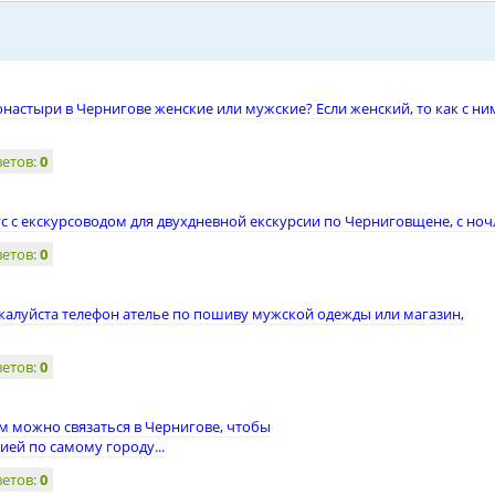
настыри в Чернигове женские или мужские? Если женский, то как с ни
ветов:
0
с с екскурсоводом для двухдневной екскурсии по Черниговщене, с но
ветов:
0
жалуйста телефон ателье по пошиву мужской одежды или магазин,
ветов:
0
ем можно связаться в Чернигове, чтобы
ией по самому городу...
ветов:
0