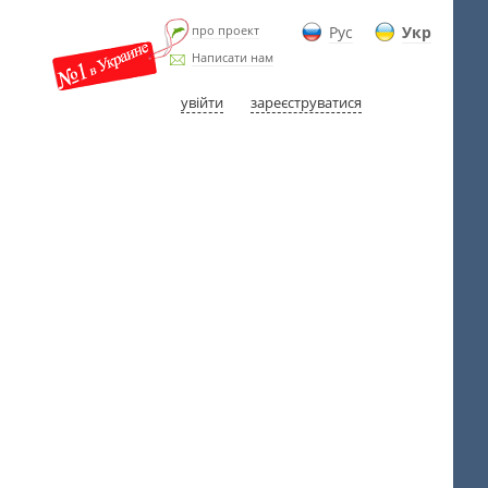
про проект
Рус
Укр
Написати нам
увійти
зареєструватися