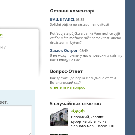
Останні коментарі
ВАШЕ ТАКСІ
, 03:38
Solidní půjčka na zástavu nemovitosti
Potřebujete půjčku a banka Vám nechce vyjít
ти
vstříc? Máte možnost ručit nemovitosti anebo
družstevním bytem?...
и 7
Замок Острог
, 08:49
Я не можу поняти у нас є поверхнях сміття у
нас я впаду на нас
Вопрос-Ответ
Как доехать до парка Фельдмана от ст.м
Ботанический сад?
ответить на вопрос
вет.
5 случайных отчетов
«Гурзуф»
Невеликий, красиве
курортне містечко на
Чорному морі. Населення...