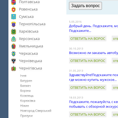
Полтавська
Ровенська
Сумська
5.05.2016
Тернопільська
Добрый день. Подскажите, мо
Подскажите...
Харківська
Херсонська
ОТВЕТИТЬ НА ВОРОС
от
Хмельницька
30.10.2013
Возможно ли заказать автобу
Черкаська
Чернівецька
ОТВЕТИТЬ НА ВОРОС
от
Чернігівська
31.05.2013
Здравствуйте!Подскажите по
Ічня
где можно купить мужское...
Батурин
Бахмач
ОТВЕТИТЬ НА ВОРОС
от
Борзна
Козелець
18.03.2013
Корюківка
Подскажите, пожалуйста, с к
Ніжин
побывать с обзорной экскурс
Новгород-Сіверський
ОТВЕТИТЬ НА ВОРОС
от
Прилуки