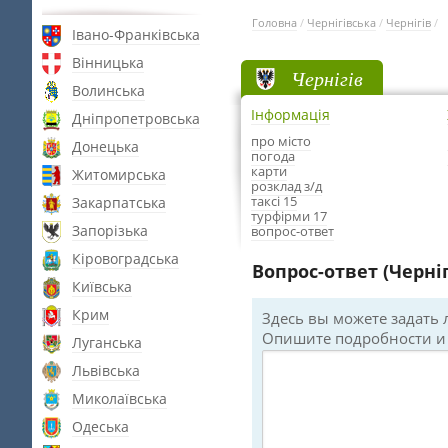
Головна
/
Чернігівська
/
Чернігів
/
Івано-Франківська
Вінницька
Чернігів
Волинська
Інформація
Дніпропетровська
про місто
Донецька
погода
карти
Житомирська
розклад з/д
таксі 15
Закарпатська
турфірми 17
Запорізька
вопрос-ответ
Кіровоградська
Вопрос-ответ (Черніг
Київська
Крим
Здесь вы можете задать
Опишите подробности и 
Луганська
Львівська
Миколаївська
Одеська