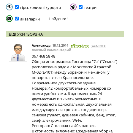
гірськолижні курорти
театри
Найдено: 1
аквапарки
ВІДГУКИ "БОРЗНА"
Александр
,
18.12.2014
відповісти
удалить
ложный комментарий
067 468 58 48
Общая информация: Гостиница "7я" ("Семья")
расположена рядом с Московской трассой
М-02 (Е-101) между Борзной и Нежином, у
поворота в село Красносельское.
Современное двухэтажное здание.
Номера: 42 комфортабельных номеров со
всеми удобствами. 6 одноместных, 24
двухместных и 12 четырехместных. В
номерах есть односпальная, двухспальная
или двухярусная кровать, кондиционер,
санузел (туалет, душевая кабинка, фен), утюг,
сейф, электрочайник, Wi-Fi.
Ресторан: Столовая на 40 чоловек.
В стоимость включено: Ежедневная уборка,