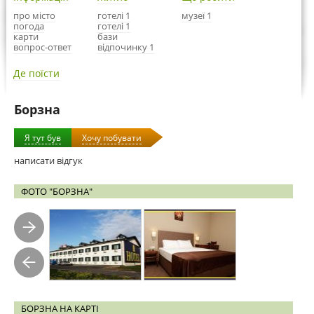
про місто
готелі 1
музеї 1
погода
готелі 1
карти
бази
вопрос-ответ
відпочинку 1
Де поїсти
Борзна
Я тут був
Хочу побувати
написати відгук
ФОТО "БОРЗНА"
БОРЗНА НА КАРТІ