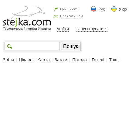
про проект
Рус
Укр
Написати нам
увійти
зареєструватися
Звіти
|
Цікаве
|
Карта
|
Замки
|
Погода
|
Готелі
|
Таксі