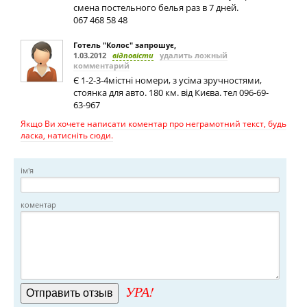
смена постельного белья раз в 7 дней.
067 468 58 48
Готель "Колос" запрошує
,
1.03.2012
відповісти
удалить ложный
комментарий
Є 1-2-3-4містні номери, з усіма зручностями,
стоянка для авто. 180 км. від Києва. тел 096-69-
63-967
Якщо Ви хочете написати коментар про неграмотний текст, будь
ласка, натисніть сюди.
ім'я
коментар
УРА!