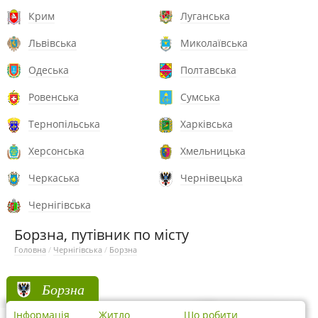
Крим
Луганська
Львівська
Миколаївська
Одеська
Полтавська
Ровенська
Сумська
Тернопільська
Харківська
Херсонська
Хмельницька
Черкаська
Чернівецька
Чернігівська
Борзна, путівник по місту
Головна
/
Чернігівська
/
Борзна
Борзна
Інформація
Житло
Що робити