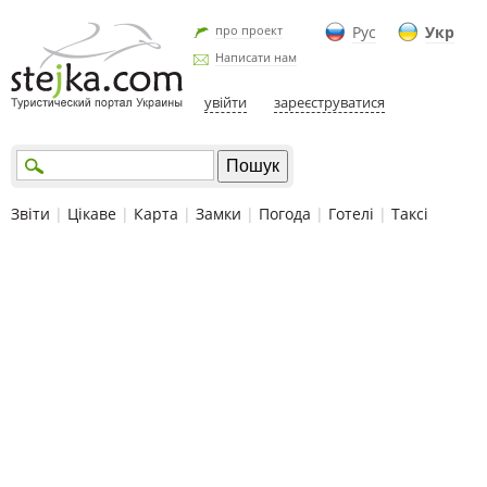
про проект
Рус
Укр
Написати нам
увійти
зареєструватися
Звіти
|
Цікаве
|
Карта
|
Замки
|
Погода
|
Готелі
|
Таксі