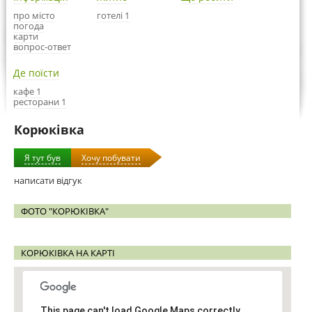
про місто
готелі 1
погода
карти
вопрос-ответ
Де поїсти
кафе 1
ресторани 1
Корюківка
Я тут був
Хочу побувати
написати відгук
ФОТО "КОРЮКІВКА"
КОРЮКІВКА НА КАРТІ
This page can't load Google Maps correctly.