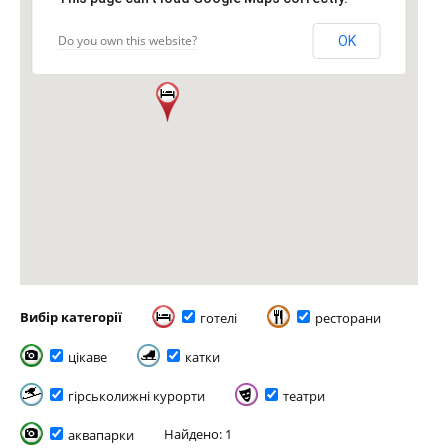
Do you own this website?
OK
Вибір категорії
готелі
ресторани
цікаве
катки
гірськолижні курорти
театри
Найдено: 1
аквапарки