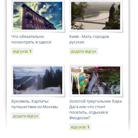
Что обязательно
Киев - Мать городов
посмотреть в одессе
русских
відгуків:
1
додати відгук
Буковель, Карпаты:
Золотой треугольник Кара-
путешествие из Москвы
Дага или что стоит
посетить, отдыхая в
додати відгук
Феодосии?
відгуків:
1