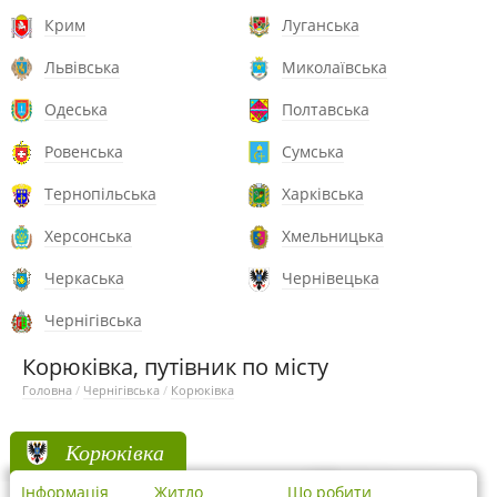
Крим
Луганська
Львівська
Миколаївська
Одеська
Полтавська
Ровенська
Сумська
Тернопільська
Харківська
Херсонська
Хмельницька
Черкаська
Чернівецька
Чернігівська
Корюківка, путівник по місту
Головна
/
Чернігівська
/
Корюківка
Корюківка
Інформація
Житло
Що робити