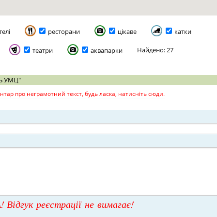
телі
ресторани
цікаве
катки
Найдено: 27
театри
аквапарки
Ь УМЦ"
тар про неграмотний текст, будь ласка, натисніть сюди.
! Відгук реєстрації не вимагає!