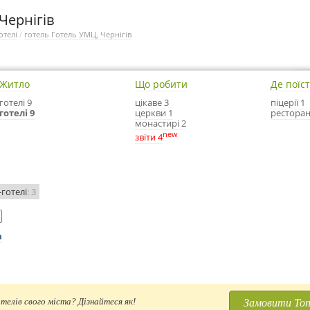
Чернігів
отелі
/
готель Готель УМЦ, Чернігів
Житло
Що робити
Де поїс
готелі 9
цікаве 3
піцерії 1
готелі 9
церкви 1
ресторан
монастирі 2
new
звіти 4
-готелі
: 3
а
Замовити Топ
телів свого міста? Дізнайтеся як!