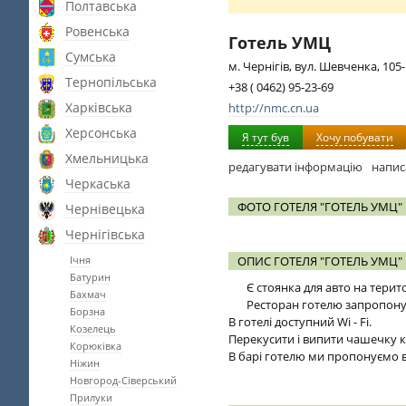
Полтавська
Ровенська
Готель УМЦ
Сумська
м. Чернігів, вул. Шевченка, 105-
Тернопільська
+38 ( 0462) 95-23-69
Харківська
http://nmc.cn.ua
Херсонська
Я тут був
Хочу побувати
Хмельницька
редагувати інформацію
напис
Черкаська
ФОТО ГОТЕЛЯ "ГОТЕЛЬ УМЦ"
Чернівецька
Чернігівська
Ічня
ОПИС ГОТЕЛЯ "ГОТЕЛЬ УМЦ"
Батурин
Є стоянка для авто на терито
Бахмач
Ресторан готелю запропонує
Борзна
В готелі доступний Wi - Fi.
Козелець
Перекусити і випити чашечку 
Корюківка
В барі готелю ми пропонуємо в
Ніжин
Новгород-Сіверський
Прилуки