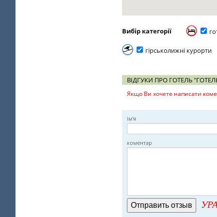
Вибір категорії
го
гірськолижні курорти
ВІДГУКИ ПРО ГОТЕЛЬ "ГОТЕЛ
Якщо Ви хочете написати комен
ім'я
коментар
УРА