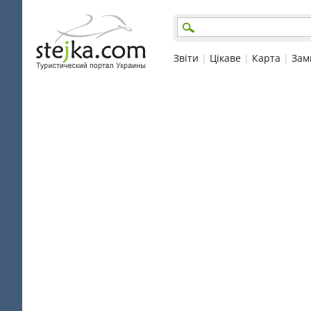
Звіти
|
Цікаве
|
Карта
|
Зам