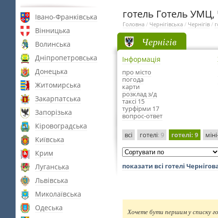
готель Готель УМЦ, 
Івано-Франківська
Головна
/
Чернігівська
/
Чернігів
/
г
Вінницька
Чернігів
Волинська
Дніпропетровська
Інформація
Донецька
про місто
погода
Житомирська
карти
розклад з/д
Закарпатська
таксі 15
турфірми 17
Запорізька
вопрос-ответ
Кіровоградська
всі
готелі
: 9
готелі
: 9
міні
Київська
Крим
показати всі готелі Чернігов
Луганська
Львівська
Миколаївська
Одеська
Хочете бути першим у списку го