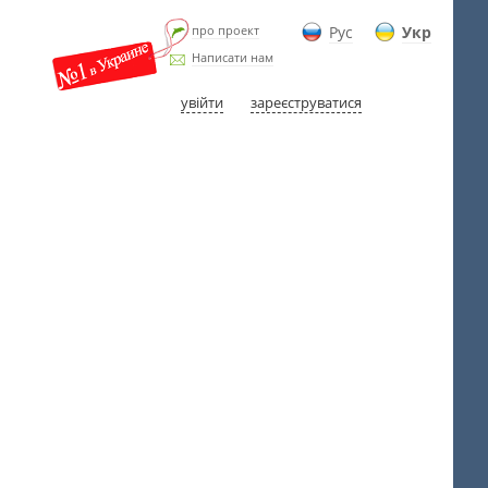
про проект
Рус
Укр
Написати нам
увійти
зареєструватися