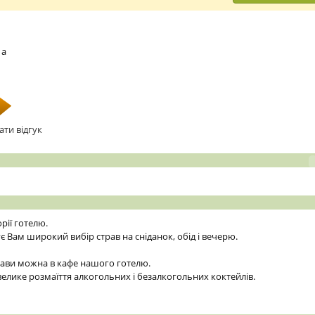
 а
ати відгук
рії готелю.
 Вам широкий вибір страв на сніданок, обід і вечерю.
кави можна в кафе нашого готелю.
елике розмаїття алкогольних і безалкогольних коктейлів.