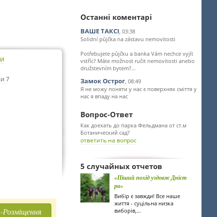
Останні коментарі
ВАШЕ ТАКСІ
, 03:38
Solidní půjčka na zástavu nemovitosti
Potřebujete půjčku a banka Vám nechce vyjít
ти
vstříc? Máte možnost ručit nemovitosti anebo
družstevním bytem?...
и 7
Замок Острог
, 08:49
Я не можу поняти у нас є поверхнях сміття у
нас я впаду на нас
Вопрос-Ответ
Как доехать до парка Фельдмана от ст.м
Ботанический сад?
ответить на вопрос
5 случайных отчетов
«Піший похід уздовж Дніст
ра»
Вибір є завжди! Все наше
життя - суцільна низка
-Розміщення
виборів,...