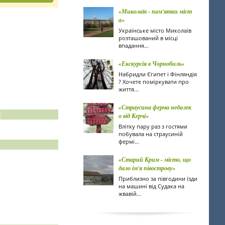
«Миколаїв - пам'ятки міст
а»
Українське місто Миколаїв
розташований в місці
впадання...
«Екскурсія в Чорнобиль»
Набридли Єгипет і Фінляндія
? Хочете поміркувати про
життя...
«Страусина ферма недалек
о від Керчі»
Влітку пару раз з гостями
побувала на страусиній
фермі...
«Старий Крим - місто, що
дало ім'я півострову»
Приблизно за півгодини їзди
на машині від Судака на
жвавій...