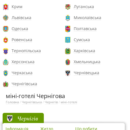
Крим
Луганська
Львівська
Миколаївська
Одеська
Полтавська
Ровенська
Сумська
Тернопільська
Харківська
Херсонська
Хмельницька
Черкаська
Чернівецька
Чернігівська
міні-готелі Чернігова
Головна
/
Чернігівська
/
Чернігів
/
міні-готелі
Чернігів
Інформація
Житло
Що робити