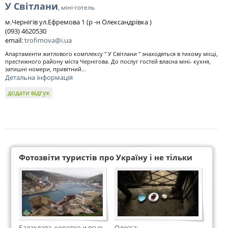
У Світлани
, міні-готель
м.Чернігів ул.Ефремова 1 (р -н Олександрівка )
(093) 4620530
email:
trofimova@i.ua
Апартаменти житлового комплексу " У Світлани " знаходяться в тихому місці,
престижного району міста Чернігова. До послуг гостей власна міні- кухня,
затишні номери, привітний...
Детальна інформація
додати відгук
Фотозвіти туристів про Україну і не тільки
Балаклава, коротко и ясно
Одесса: