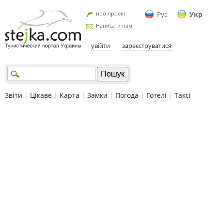
про проект
Рус
Укр
Написати нам
увійти
зареєструватися
Звіти
|
Цікаве
|
Карта
|
Замки
|
Погода
|
Готелі
|
Таксі