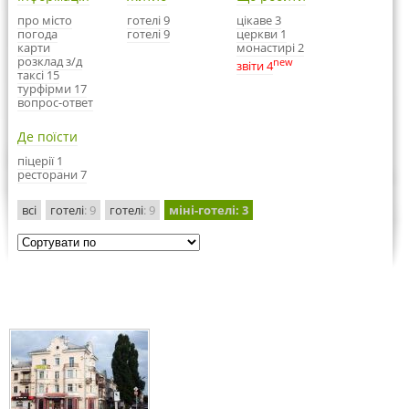
про місто
готелі 9
цікаве 3
погода
готелі 9
церкви 1
карти
монастирі 2
розклад з/д
new
звіти 4
таксі 15
турфірми 17
вопрос-ответ
Де поїсти
піцерії 1
ресторани 7
всі
готелі
: 9
готелі
: 9
міні-готелі
: 3