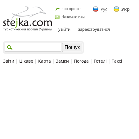
про проект
Рус
Укр
Написати нам
увійти
зареєструватися
Звіти
|
Цікаве
|
Карта
|
Замки
|
Погода
|
Готелі
|
Таксі