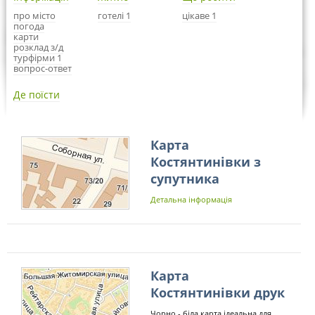
про місто
готелі 1
цікаве 1
погода
карти
розклад з/д
турфірми 1
вопрос-ответ
Де поїсти
Карта
Костянтинівки з
супутника
Детальна інформація
Карта
Костянтинівки друк
Чорно - біла карта ідеальна для