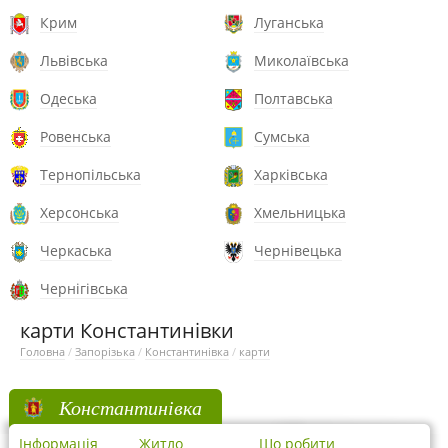
Крим
Луганська
Львівська
Миколаївська
Одеська
Полтавська
Ровенська
Сумська
Тернопільська
Харківська
Херсонська
Хмельницька
Черкаська
Чернівецька
Чернігівська
карти Константинівки
Головна
/
Запорізька
/
Константинівка
/
карти
Константинівка
Інформація
Житло
Що робити