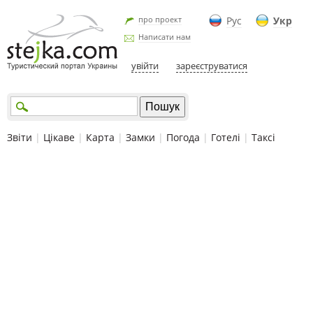
про проект
Рус
Укр
Написати нам
увійти
зареєструватися
Звіти
|
Цікаве
|
Карта
|
Замки
|
Погода
|
Готелі
|
Таксі