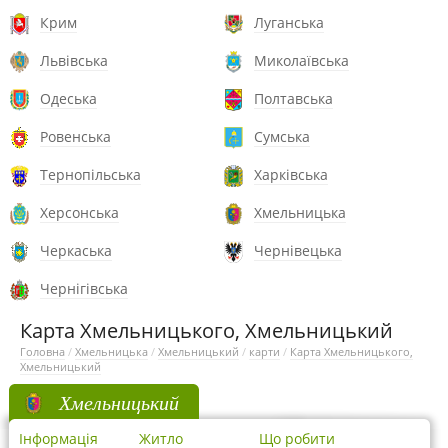
Крим
Луганська
Львівська
Миколаївська
Одеська
Полтавська
Ровенська
Сумська
Тернопільська
Харківська
Херсонська
Хмельницька
Черкаська
Чернівецька
Чернігівська
Карта Хмельницького, Хмельницький
Головна
/
Хмельницька
/
Хмельницький
/
карти
/
Карта Хмельницького,
Хмельницький
Хмельницький
Інформація
Житло
Що робити