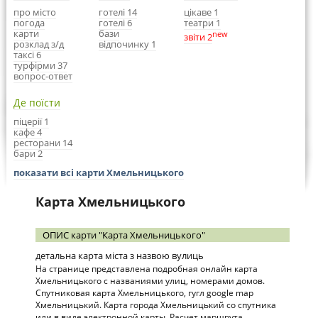
про місто
готелі 14
цікаве 1
погода
готелі 6
театри 1
карти
бази
new
звіти 2
розклад з/д
відпочинку 1
таксі 6
турфірми 37
вопрос-ответ
Де поїсти
піцерії 1
кафе 4
ресторани 14
бари 2
показати всі карти Хмельницького
Карта Хмельницького
ОПИС карти "Карта Хмельницького"
детальна карта міста з назвою вулиць
На странице представлена подробная онлайн карта
Хмельницького с названиями улиц, номерами домов.
Спутниковая карта Хмельницького, гугл google map
Хмельницький. Карта города Хмельницький со спутника
или в виде электронной карты. Расчет маршрута,