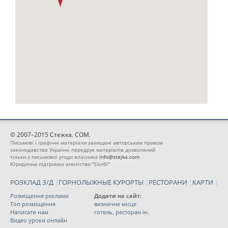
© 2007–2015 Стежка. COM.
Письмові і графічні матеріали захищені авторським правом
законодавства України, передрук матеріалів дозволений
тільки з письмової угоди власника
info@stejka.com
Юридична підтримка агентство "Солбі"
РОЗКЛАД З/Д
|
ГОРНОЛЫЖНЫЕ КУРОРТЫ
|
РЕСТОРАНИ
|
КАРТИ
|
Розміщення реклами
Додати на сайт:
Топ розміщення
визначне місце
Написати нам
готель, ресторан ін.
Видео уроки онлайн