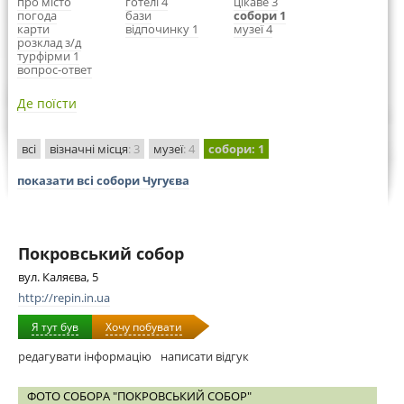
про місто
готелі 4
цікаве 3
погода
бази
собори 1
карти
відпочинку 1
музеї 4
розклад з/д
турфірми 1
вопрос-ответ
Де поїсти
всі
візначні місця
: 3
музеї
: 4
собори
: 1
показати всі собори Чугуєва
Покровський собор
вул. Каляєва, 5
http://repin.in.ua
Я тут був
Хочу побувати
редагувати інформацію
написати відгук
ФОТО СОБОРА "ПОКРОВСЬКИЙ СОБОР"