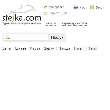
про проект
Рус
Укр
Написати нам
увійти
зареєструватися
Звіти
|
Цікаве
|
Карта
|
Замки
|
Погода
|
Готелі
|
Таксі