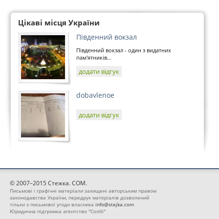
Цікаві місця України
Південний вокзал
Південний вокзал - один з видатних
пам'ятників...
додати відгук
dobavlenoe
додати відгук
© 2007–2015 Стежка. COM.
Письмові і графічні матеріали захищені авторським правом
законодавства України, передрук матеріалів дозволений
тільки з письмової угоди власника
info@stejka.com
Юридична підтримка агентство "Солбі"