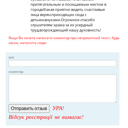
притягательным и посещаемым местом в
городе!Какая приятно видеть счастливые
лица верян,приходящих сюда с
детьми,внуками.Огромное спасибо
слушителям храма за их усердный
труд,возрождающий нашу духовность!
Якщо Ви хочете написати коментар про неграмотний текст, будь
ласка, натисніть сюди.
ім'я
коментар
УРА!
Відгук реєстрації не вимагає!