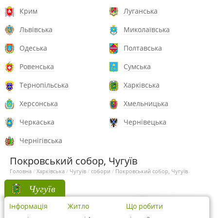
Крим
Луганська
Львівська
Миколаївська
Одеська
Полтавська
Ровенська
Сумська
Тернопільська
Харківська
Херсонська
Хмельницька
Черкаська
Чернівецька
Чернігівська
Покровський собор, Чугуїв
Головна
/
Харківська
/
Чугуїв
/
собори
/
Покровський собор, Чугуїв
Чугуїв
Інформація
Житло
Що робити