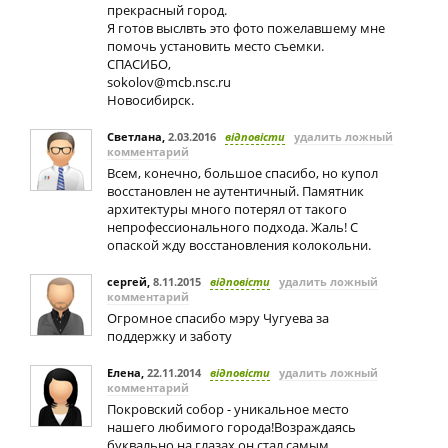
прекрасный город.
Я готов выслвть это фото пожелавшему мне
помочь установить место съемки.
СПАСИБО,
sokolov@mcb.nsc.ru
Новосибирск.
Светлана
,
2.03.2016
відповісти
удалить ложный
комментарий
Всем, конечно, большое спасибо, но купол
восстановлен не аутентичный. Памятник
архитектуры много потерял от такого
непрофессионального подхода. Жаль! С
опаской жду восстановления колокольни.
сергей
,
8.11.2015
відповісти
удалить ложный
комментарий
Огромное спасибо мэру Чугуева за
поддержку и заботу
Елена
,
22.11.2014
відповісти
удалить ложный
комментарий
Покровский собор - уникальное место
нашего любимого города!Возраждаясь
буквально на глазах,он стал самым