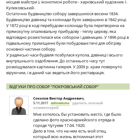
місцеві майстри ), іконописні роботи - харківський художник І.
Куликовський.
Остаточно будівництво собору завершилося восени 1834.
Будівництво дзвіниці та колонади було завершено в 1842 році.
У 1872 році в ході перебудови колонада була перетворена на
прямокутну опалювальну прибудову - теплу церкву, яка
відповідно розмістилася між собором і дзвіницею. У 1896 році в
підвальному приміщенні були побудовані печі для обігріву
основної частини собору.
У радянські часи будівля позбулася купола, дзвіниці і всього
внутрішнього оздоблення. До останнього часу тут
розміщувалася картинна галерея. У 2009 р. храм повернуто
віруючим, і в даний час ведеться його реставрація.
ВІДГУКИ ПРО СОБОР "ПОКРОВСЬКИЙ СОБОР"
Соколов Виктор Андреевич
,
5.11.2017
відповісти
удалить ложный
комментарий
Мне хотелось бы установить место, где было
сделано фото красноармейского отряда в
городе Чугуеве 17.04. 1920.
Дело в том, что на нем есть мой отец,
который всю жизнь вспоминал этот