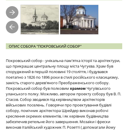
ОПИС СОБОРА "ПОКРОВСЬКИЙ СОБОР"
Покровський собор - унікальна пам'ятка історії та архітектури,
що прикрашає центральну площу міста Чугуєва. Храм був
споруджений в першій половині 19 століття, і будувався
поетапно з 1826 по 1896 роки в стилі російського класицизму,
замість старого дерев'яного Преображенського собору.
Покровський собор був полковим
храмом
Чугуївського
уланського полку. Можливо, автором проекту собору був В. П.
Стасов. Собор зводився під керівництвом архітекторів
військових поселень. Говорячи про проектування будівлі
собору, помічник архітектора Шрейдер виконав робочі
креслення окремих елементів, і як керівник будівництва
забезпечив ретельне його завершення. Мозаїки і фрески
виконав італійський художник П. Розетті ( допомагали йому