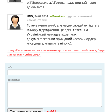
о!!!"Звершилось".Готель надає повний пакет
документів.
НЛО
,
24.02.2014
відповісти
удалить ложный
комментарий
Готель непоганий, але не для людей які їдуть у
м.Бар у відрядження.Це один готель на
Україні який не надає підзвітних
документів(тільки прихідний касовий ордер,
ні свідоцтв, ні витягів нічого).
Якщо Ви хочете написати коментар про неграмотний текст, будь
ласка, натисніть сюди.
ім'я
коментар
УРА!