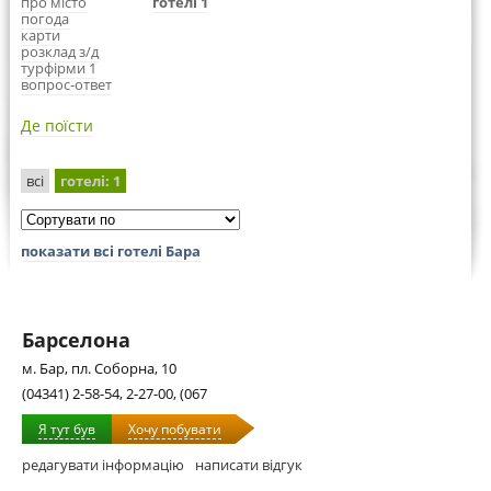
про місто
готелі 1
погода
карти
розклад з/д
турфірми 1
вопрос-ответ
Де поїсти
всі
готелі
: 1
показати всі готелі Бара
Барселона
м. Бар, пл. Соборна, 10
(04341) 2-58-54, 2-27-00, (067
Я тут був
Хочу побувати
редагувати інформацію
написати відгук