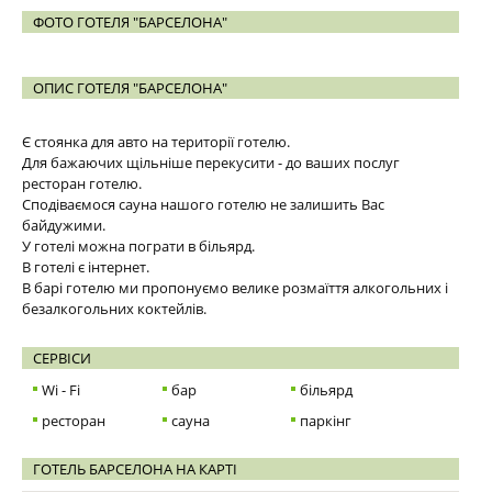
ФОТО ГОТЕЛЯ "БАРСЕЛОНА"
ОПИС ГОТЕЛЯ "БАРСЕЛОНА"
Є стоянка для авто на території готелю.
Для бажаючих щільніше перекусити - до ваших послуг
ресторан готелю.
Сподіваємося сауна нашого готелю не залишить Вас
байдужими.
У готелі можна пограти в більярд.
В готелі є інтернет.
В барі готелю ми пропонуємо велике розмаїття алкогольних і
безалкогольних коктейлів.
СЕРВІСИ
Wi - Fi
бар
більярд
ресторан
сауна
паркінг
ГОТЕЛЬ БАРСЕЛОНА НА КАРТІ