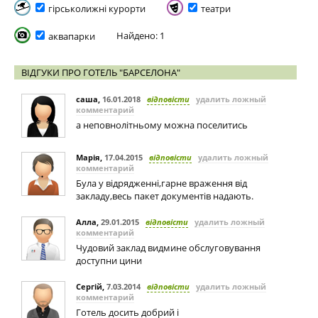
гірськолижні курорти
театри
Найдено: 1
аквапарки
ВІДГУКИ ПРО ГОТЕЛЬ "БАРСЕЛОНА"
саша
,
16.01.2018
відповісти
удалить ложный
комментарий
а неповнолiтньому можна поселитись
Марія
,
17.04.2015
відповісти
удалить ложный
комментарий
Була у відрядженні,гарне враження від
закладу,весь пакет документів надають.
Алла
,
29.01.2015
відповісти
удалить ложный
комментарий
Чудовий заклад видмине обслуговування
доступни цини
Сергій
,
7.03.2014
відповісти
удалить ложный
комментарий
Готель досить добрий і