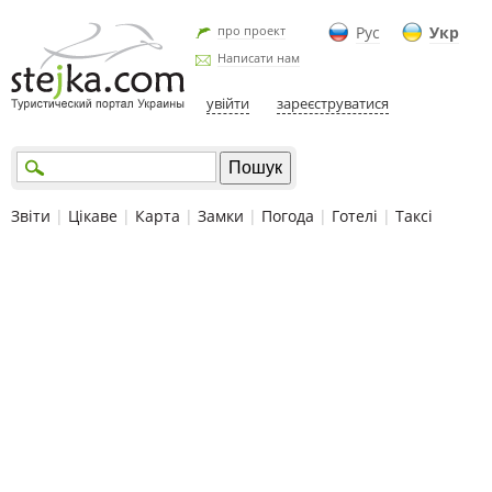
про проект
Рус
Укр
Написати нам
увійти
зареєструватися
Звіти
|
Цікаве
|
Карта
|
Замки
|
Погода
|
Готелі
|
Таксі