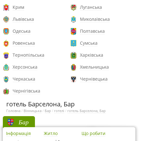
Крим
Луганська
Львівська
Миколаївська
Одеська
Полтавська
Ровенська
Сумська
Тернопільська
Харківська
Херсонська
Хмельницька
Черкаська
Чернівецька
Чернігівська
готель Барселона, Бар
Головна
/
Вінницька
/
Бар
/
готелі
/
готель Барселона, Бар
Бар
Інформація
Житло
Що робити