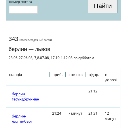
номер потяга
343
(беспересадочный вагон)
берлин — львов
23.06-27.06.08, 7,8.07.08, 17.10-1.12.08 по субботам
станція
приб.
стоянка
відпр.
в
дорозі
21:12
берлин
гесундбруннен
21:24
7 минут
21:31
12
берлин-
минут
лихтенберг