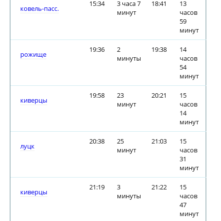
15:34
3 часа 7
18:41
13
ковель-пасс.
минут
часов
59
минут
19:36
2
19:38
14
рожище
минуты
часов
54
минут
19:58
23
20:21
15
киверцы
минут
часов
14
минут
20:38
25
21:03
15
луцк
минут
часов
31
минут
21:19
3
21:22
15
киверцы
минуты
часов
47
минут