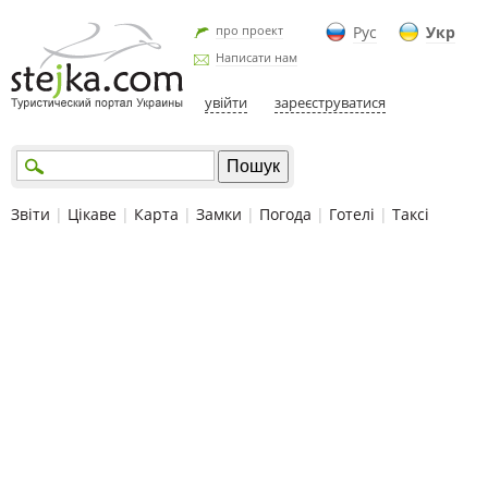
про проект
Рус
Укр
Написати нам
увійти
зареєструватися
Звіти
|
Цікаве
|
Карта
|
Замки
|
Погода
|
Готелі
|
Таксі