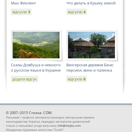
Мыс Фиолент
Что делать в Крыму зимой
відгуків:
3
відгуків:
4
Скалы Довбуша и немного
Венгерская деревня Бене:
о русском языке в Украине
персики, вино и палинка
додати відгук
відгуків:
6
© 2007–2015 Стежка. COM.
Письмові і графічні матеріали захищені авторським правом
законодавства України, передрук матеріалів дозволений
тільки з письмової угоди власника
info@stejka.com
Юридична підтримка агентство "Солбі"