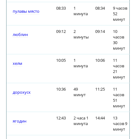
08:33
1
08:34
9 часов
пулавы място
минута
52
минут
09:12
2
09:14
10
люблин
минуты
часов
30
минут
10:05
1
10:06
11
хелм
минута
часов
21
минут
10:36
49
11:25
11
дорохуск
минут
часов
51
минут
12:43
2 часа 1
14:44
13
ягодин
минута
часов 9
минут