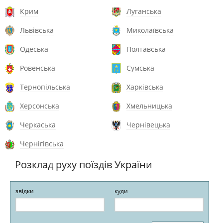
Крим
Луганська
Львівська
Миколаївська
Одеська
Полтавська
Ровенська
Сумська
Тернопільська
Харківська
Херсонська
Хмельницька
Черкаська
Чернівецька
Чернігівська
Розклад руху поїздів України
звідки
куди