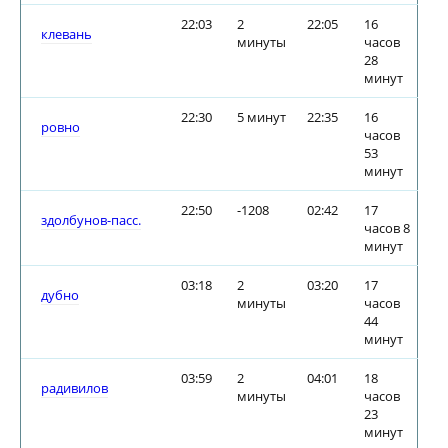
22:03
2
22:05
16
клевань
минуты
часов
28
минут
22:30
5 минут
22:35
16
ровно
часов
53
минут
22:50
-1208
02:42
17
здолбунов-пасс.
часов 8
минут
03:18
2
03:20
17
дубно
минуты
часов
44
минут
03:59
2
04:01
18
радивилов
минуты
часов
23
минут