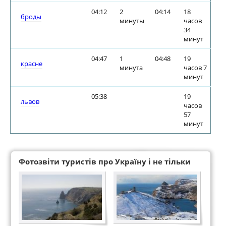
04:12
2
04:14
18
броды
минуты
часов
34
минут
04:47
1
04:48
19
красне
минута
часов 7
минут
05:38
19
львов
часов
57
минут
Фотозвіти туристів про Україну і не тільки