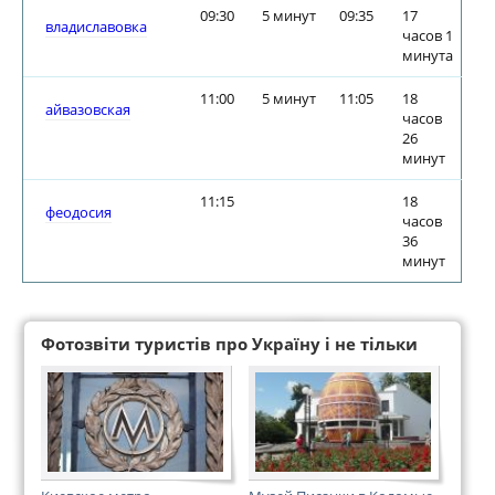
09:30
5 минут
09:35
17
владиславовка
часов 1
минута
11:00
5 минут
11:05
18
айвазовская
часов
26
минут
11:15
18
феодосия
часов
36
минут
Фотозвіти туристів про Україну і не тільки