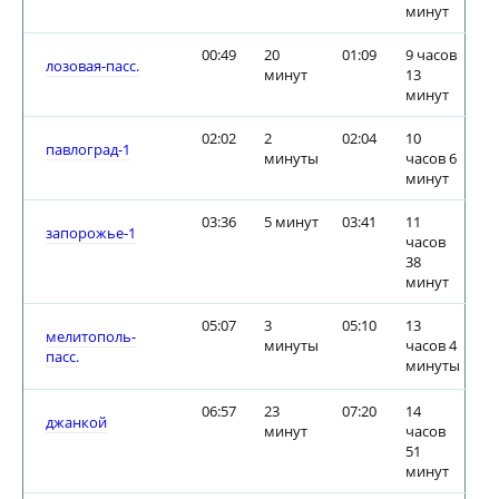
минут
00:49
20
01:09
9 часов
лозовая-пасс.
минут
13
минут
02:02
2
02:04
10
павлоград-1
минуты
часов 6
минут
03:36
5 минут
03:41
11
запорожье-1
часов
38
минут
05:07
3
05:10
13
мелитополь-
минуты
часов 4
пасс.
минуты
06:57
23
07:20
14
джанкой
минут
часов
51
минут