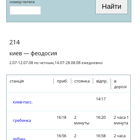
номер потяга
214
киев — феодосия
2.07-12.07.08 по четным,14.07-28.08.08 ежедневно
станція
приб.
стоянка
відпр.
в
дорозі
14:17
киев-пасс.
16:18
2
16:20
2 часа 1
гребенка
минуты
минута
16:56
2
16:58
2 часа
лубны