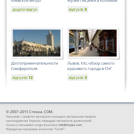
Киевское метро
Музей Писанки в Коломые
додати відгук
відгуків:
5
Достопримечательности
Львов. XXL-обзор самого
Симферополя
красивого города в СНГ
відгуків:
12
відгуків:
3
© 2007–2015 Стежка. COM.
Письмові і графічні матеріали захищені авторським правом
законодавства України, передрук матеріалів дозволений
тільки з письмової угоди власника
info@stejka.com
Юридична підтримка агентство "Солбі"