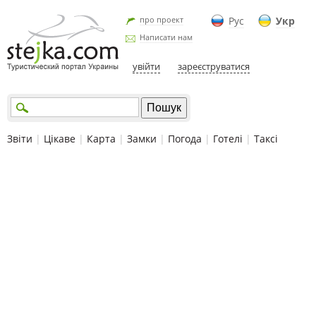
про проект
Рус
Укр
Написати нам
увійти
зареєструватися
Звіти
|
Цікаве
|
Карта
|
Замки
|
Погода
|
Готелі
|
Таксі