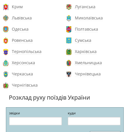
Крим
Луганська
Львівська
Миколаївська
Одеська
Полтавська
Ровенська
Сумська
Тернопільська
Харківська
Херсонська
Хмельницька
Черкаська
Чернівецька
Чернігівська
Розклад руху поїздів України
звідки
куди