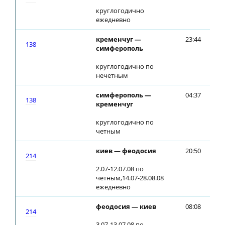
круглогодично
ежедневно
кременчуг —
23:44
23:
138
симферополь
круглогодично по
нечетным
симферополь —
04:37
04:
138
кременчуг
круглогодично по
четным
киев — феодосия
20:50
21:
214
2.07-12.07.08 по
четным,14.07-28.08.08
ежедневно
феодосия — киев
08:08
08:
214
3.07-13.07.08 по