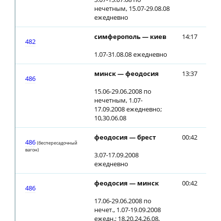
нечетным, 15.07-29.08.08
ежедневно
симферополь — киев
14:17
14:
482
1.07-31.08.08 ежедневно
минск — феодосия
13:37
13:
486
15.06-29.06.2008 по
нечетным, 1.07-
17.09.2008 ежедневно;
10,30.06.08
феодосия — брест
00:42
00:
486
(беспересадочный
вагон)
3.07-17.09.2008
ежедневно
феодосия — минск
00:42
00:
486
17.06-29.06.2008 по
нечет., 1.07-19.09.2008
ежедн.; 18,20,24,26.08,