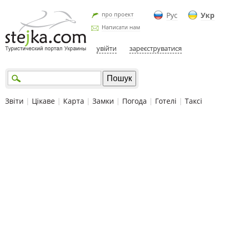
про проект
Рус
Укр
Написати нам
увійти
зареєструватися
Звіти
|
Цікаве
|
Карта
|
Замки
|
Погода
|
Готелі
|
Таксі