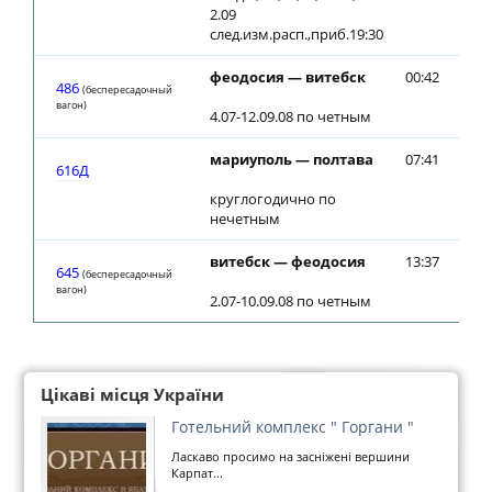
2.09
след.изм.расп.,приб.19:30
феодосия — витебск
00:42
00:
486
(беспересадочный
вагон)
4.07-12.09.08 по четным
мариуполь — полтава
07:41
07:
616Д
круглогодично по
нечетным
витебск — феодосия
13:37
13:
645
(беспересадочный
вагон)
2.07-10.09.08 по четным
Цікаві місця України
Готельний комплекс " Горгани "
Ласкаво просимо на засніжені вершини
Карпат...