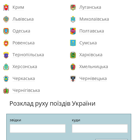
Крим
Луганська
Львівська
Миколаївська
Одеська
Полтавська
Ровенська
Сумська
Тернопільська
Харківська
Херсонська
Хмельницька
Черкаська
Чернівецька
Чернігівська
Розклад руху поїздів України
звідки
куди