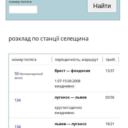
номер потяга
розклад по станції селещина
номер потяга
періодичність, маршрут
приб.
від
брест — феодосия
13:37
13:
50
(беспересадочный
вагон)
1.07-15.09.2008
ежедневно
луганск — львов
03:56
03:
134
круглогодично
ежедневно
львов — луганск
18:21
18:
134