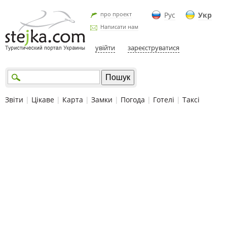
про проект
Рус
Укр
Написати нам
увійти
зареєструватися
Звіти
|
Цікаве
|
Карта
|
Замки
|
Погода
|
Готелі
|
Таксі