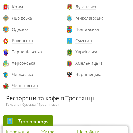
Крим
Луганська
Львівська
Миколаївська
Одеська
Полтавська
Ровенська
Сумська
Тернопільська
Харківська
Херсонська
Хмельницька
Черкаська
Чернівецька
Чернігівська
Ресторани та кафе в Тростянці
Головна
/
Сумська
/
Тростянець
/
Тростянець
Інформація
Житло
Що робити