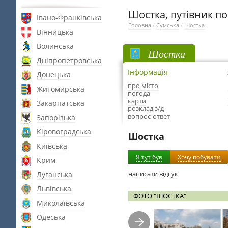
Шостка, путівник по
Івано-Франківська
Головна
/
Сумська
/
Шостка
Вінницька
Волинська
Шостка
Дніпропетровська
Інформація
Донецька
про місто
Житомирська
погода
карти
Закарпатська
розклад з/д
вопрос-ответ
Запорізька
Кіровоградська
Шостка
Київська
Я тут був
Хочу побувати
Крим
написати відгук
Луганська
Львівська
ФОТО "ШОСТКА"
Миколаївська
Одеська