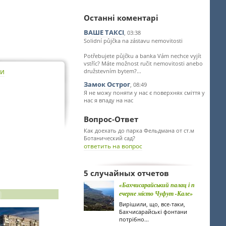
Останні коментарі
ВАШЕ ТАКСІ
, 03:38
Solidní půjčka na zástavu nemovitosti
Potřebujete půjčku a banka Vám nechce vyjít
vstříc? Máte možnost ručit nemovitosti anebo
ти
družstevním bytem?...
Замок Острог
, 08:49
Я не можу поняти у нас є поверхнях сміття у
нас я впаду на нас
Вопрос-Ответ
Как доехать до парка Фельдмана от ст.м
Ботанический сад?
ответить на вопрос
5 случайных отчетов
«Бахчисарайський палац і п
ечерне місто Чуфут -Кале»
Вирішили, що, все-таки,
Бахчисарайські фонтани
потрібно...