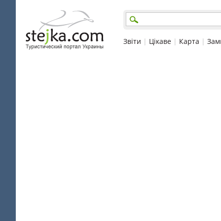
Звіти
|
Цікаве
|
Карта
|
Зам