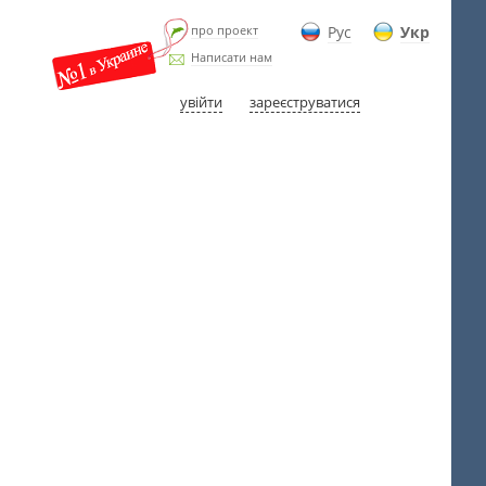
про проект
Рус
Укр
Написати нам
увійти
зареєструватися