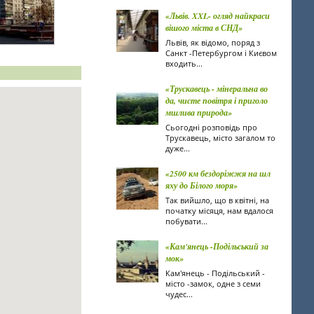
«Львів. XXL- огляд найкраси
вішого міста в СНД»
Львів, як відомо, поряд з
Санкт -Петербургом і Києвом
входить...
«Трускавець - мінеральна во
да, чисте повітря і приголо
мшлива природа»
Сьогодні розповідь про
Трускавець, місто загалом то
дуже...
«2500 км бездоріжжя на шл
яху до Білого моря»
Так вийшло, що в квітні, на
початку місяця, нам вдалося
побувати...
«Кам'янець -Подільський за
мок»
Кам'янець - Подільський -
місто -замок, одне з семи
чудес...