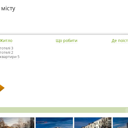
 місту
Житло
Що робити
Де поїс
готелі 3
готелі 2
квартири 5