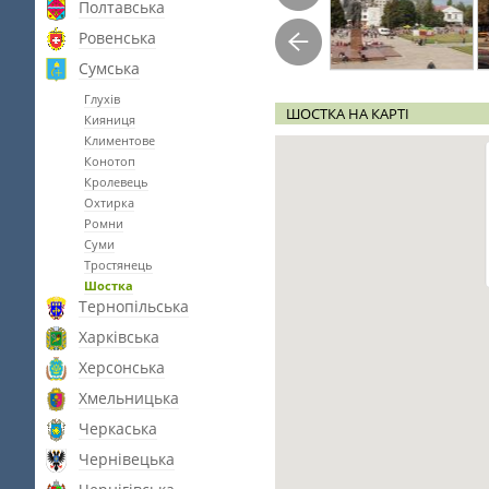
Полтавська
Ровенська
Сумська
Глухів
ШОСТКА НА КАРТІ
Кияниця
Климентове
Конотоп
Кролевець
Охтирка
Ромни
Суми
Тростянець
Шостка
Тернопільська
Харківська
Херсонська
Хмельницька
Черкаська
Чернівецька