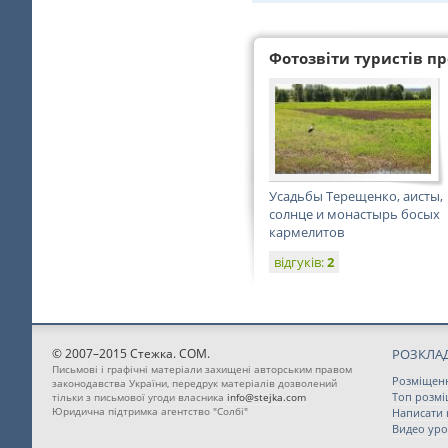
Фотозвіти туристів про
Усадьбы Терещенко, аисты,
солнце и монастырь босых
кармелитов
відгуків:
2
© 2007–2015 Стежка. COM.
РОЗКЛАД
Письмові і графічні матеріали захищені авторським правом
Розміщен
законодавства України, передрук матеріалів дозволений
Топ розм
тільки з письмової угоди власника
info@stejka.com
Юридична підтримка агентство "Солбі"
Написати
Видео уро