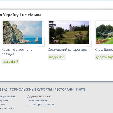
 Україну і не тільки
Крым - фотоотчет о
Софиевский дендропарк
Киев. Дино
поездке
відгуків:
5
додати від
відгуків:
7
 З/Д
|
ГОРНОЛЫЖНЫЕ КУРОРТЫ
|
РЕСТОРАНИ
|
КАРТИ
|
ня реклами
Додати на сайт:
іщення
визначне місце
 нам
готель, ресторан ін.
ки онлайн