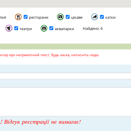
телі
ресторани
цікаве
катки
Найдено: 6
театри
аквапарки
тар про неграмотний текст, будь ласка, натисніть сюди.
! Відгук реєстрації не вимагає!