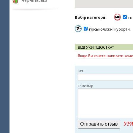
Чернігівська
Вибір категорії
го
гірськолижні курорти
ВІДГУКИ "ШОСТКА"
Якщо Ви хочете написати комен
ім'я
коментар
УРА