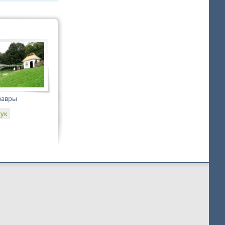
завры
гук