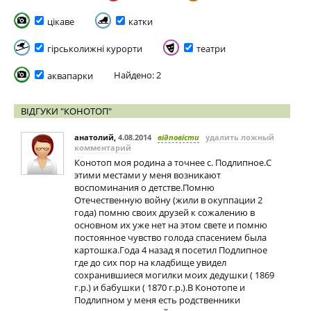
цікаве
катки
гірськолижні курорти
театри
Найдено: 2
аквапарки
ВІДГУКИ "КОНОТОП"
анатолий
,
4.08.2014
відповісти
удалить ложный
комментарий
Конотоп моя родина а точнее с. Подлипное.С
этими местами у меня возникают
воспоминания о детстве.Помню
Отечественную войну (жили в окуппации 2
года) помню своих друзей к сожалению в
основном их уже нет на этом свете и помню
постоянное чувство голода спасением была
картошка.Года 4 назад я посетил Подлипное
где до сих пор на кладбище увидел
сохранившиеся могилки моих дедушки ( 1869
г.р.) и бабушки ( 1870 г.р.).В Конотопе и
Подлипном у меня есть родственники