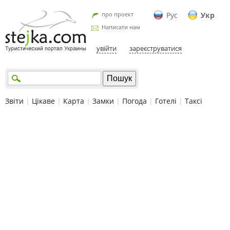
про проект
Рус
Укр
Написати нам
увійти
зареєструватися
Звіти
|
Цікаве
|
Карта
|
Замки
|
Погода
|
Готелі
|
Таксі