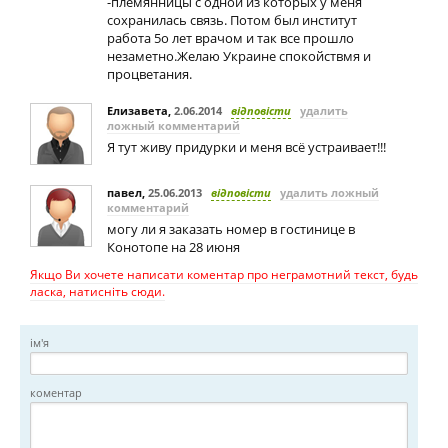
-племянницы с одной из которых у меня
сохранилась связь. Потом был институт
работа 5о лет врачом и так все прошло
незаметно.Желаю Украине спокойствмя и
процветания.
Елизавета
,
2.06.2014
відповісти
удалить
ложный комментарий
Я тут живу придурки и меня всё устраивает!!!
павел
,
25.06.2013
відповісти
удалить ложный
комментарий
могу ли я заказать номер в гостинице в
Конотопе на 28 июня
Якщо Ви хочете написати коментар про неграмотний текст, будь
ласка, натисніть сюди.
ім'я
коментар