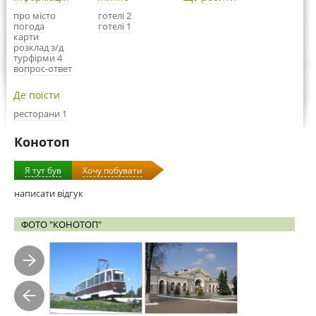
про місто
готелі 2
погода
готелі 1
карти
розклад з/д
турфірми 4
вопрос-ответ
Де поїсти
ресторани 1
Конотоп
Я тут був
Хочу побувати
написати відгук
ФОТО "КОНОТОП"