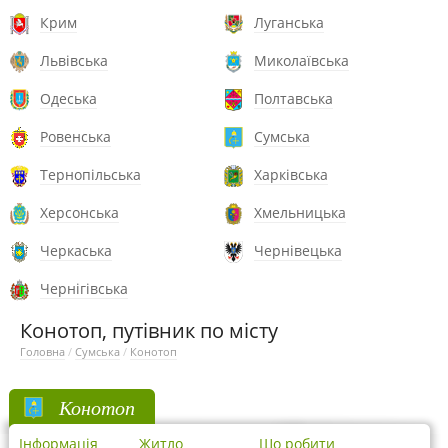
Крим
Луганська
Львівська
Миколаївська
Одеська
Полтавська
Ровенська
Сумська
Тернопільська
Харківська
Херсонська
Хмельницька
Черкаська
Чернівецька
Чернігівська
Конотоп, путівник по місту
Головна
/
Сумська
/
Конотоп
Конотоп
Інформація
Житло
Що робити