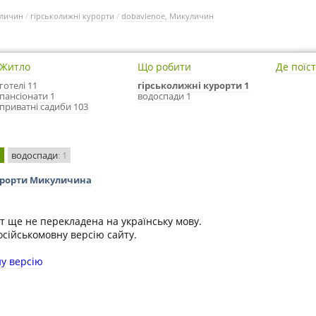
личин
/
гірськолижні курорти
/
dobavlenoe, Микуличин
Житло
Що робити
Де поїс
готелі 11
гірськолижні курорти 1
пансіонати 1
водоспади 1
приватні садиби 103
1
водоспади
: 1
курорти Микуличина
т ще не перекладена на українську мову.
сійськомовну версію сайту.
у версію