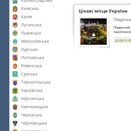
Кіровоградська
Київська
Цікаві місця України
Крим
Південн
Луганська
Південний 
пам'ятників
Львівська
додати в
Миколаївська
Одеська
Полтавська
Ровенська
Сумська
Тернопільська
Харківська
Херсонська
Хмельницька
Черкаська
Чернівецька