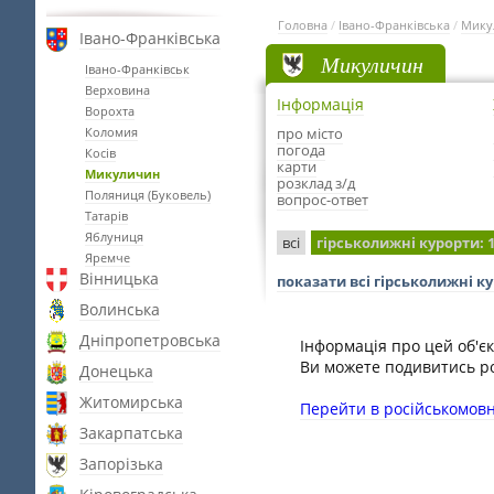
Головна
/
Івано-Франківська
/
Мику
Івано-Франківська
Микуличин
Івано-Франківськ
Верховина
Інформація
Ворохта
Коломия
про місто
погода
Косів
карти
Микуличин
розклад з/д
Поляниця (Буковель)
вопрос-ответ
Татарів
Яблуниця
всі
гірськолижні курорти
: 
Яремче
Вінницька
показати всі гірськолижні 
Волинська
Дніпропетровська
Інформація про цей об'єк
Ви можете подивитись ро
Донецька
Житомирська
Перейти в російськомовн
Закарпатська
Запорізька