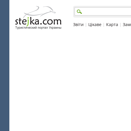
Звіти
|
Цікаве
|
Карта
|
Зам