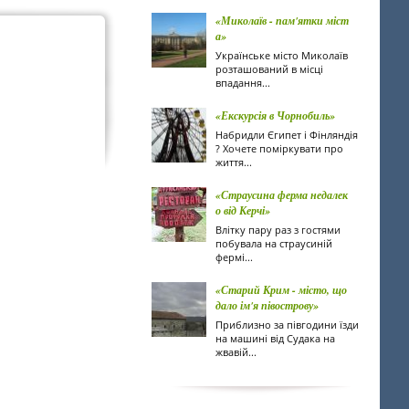
«Миколаїв - пам'ятки міст
а»
Українське місто Миколаїв
розташований в місці
впадання...
«Екскурсія в Чорнобиль»
Набридли Єгипет і Фінляндія
? Хочете поміркувати про
життя...
«Страусина ферма недалек
о від Керчі»
Влітку пару раз з гостями
побувала на страусиній
фермі...
«Старий Крим - місто, що
дало ім'я півострову»
Приблизно за півгодини їзди
на машині від Судака на
жвавій...