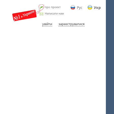
про проект
Рус
Укр
Написати нам
увійти
зареєструватися