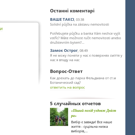
Останні коментарі
ВАШЕ ТАКСІ
, 03:38
Solidní půjčka na zástavu nemovitosti
ти
Potřebujete půjčku a banka Vám nechce vyjít
vstříc? Máte možnost ručit nemovitosti anebo
družstevním bytem?...
Замок Острог
, 08:49
Я не можу поняти у нас є поверхнях сміття у
нас я впаду на нас
Вопрос-Ответ
Как доехать до парка Фельдмана от ст.м
Ботанический сад?
ответить на вопрос
5 случайных отчетов
«Піший похід уздовж Дніст
ра»
Вибір є завжди! Все наше
життя - суцільна низка
виборів,...