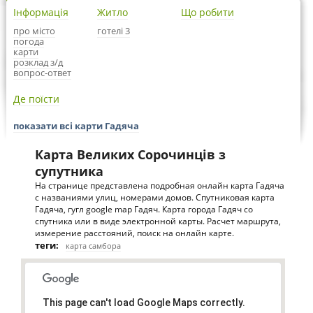
Інформація
Житло
Що робити
про місто
готелі 3
погода
карти
розклад з/д
вопрос-ответ
Де поїсти
показати всі карти Гадяча
Карта Великих Сорочинців з
супутника
На странице представлена подробная онлайн карта Гадяча
с названиями улиц, номерами домов. Спутниковая карта
Гадяча, гугл google map Гадяч. Карта города Гадяч со
спутника или в виде электронной карты. Расчет маршрута,
измерение расстояний, поиск на онлайн карте.
теги:
карта самбора
This page can't load Google Maps correctly.