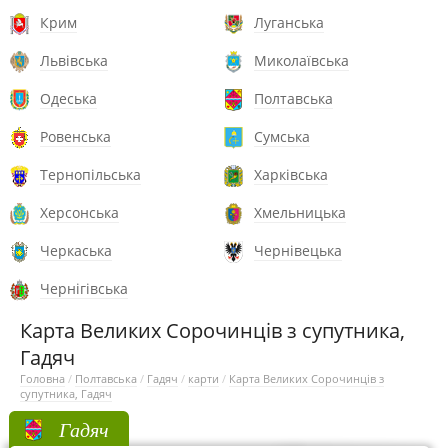
Крим
Луганська
Львівська
Миколаївська
Одеська
Полтавська
Ровенська
Сумська
Тернопільська
Харківська
Херсонська
Хмельницька
Черкаська
Чернівецька
Чернігівська
Карта Великих Сорочинців з супутника,
Гадяч
Головна
/
Полтавська
/
Гадяч
/
карти
/
Карта Великих Сорочинців з
супутника, Гадяч
Гадяч