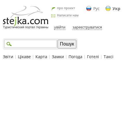
про проект
Рус
Укр
Написати нам
увійти
зареєструватися
Звіти
|
Цікаве
|
Карта
|
Замки
|
Погода
|
Готелі
|
Таксі