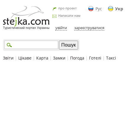
про проект
Рус
Укр
Написати нам
увійти
зареєструватися
Звіти
|
Цікаве
|
Карта
|
Замки
|
Погода
|
Готелі
|
Таксі