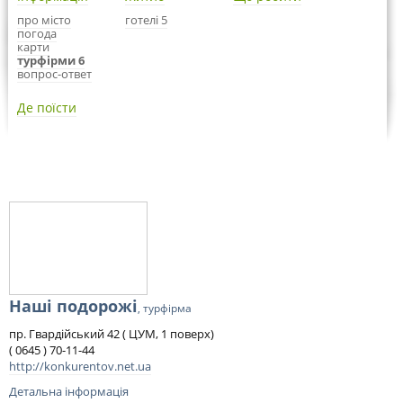
про місто
готелі 5
погода
карти
турфірми 6
вопрос-ответ
Де поїсти
Наші подорожі
, турфірма
пр. Гвардійський 42 ( ЦУМ, 1 поверх)
( 0645 ) 70-11-44
http://konkurentov.net.ua
Детальна інформація