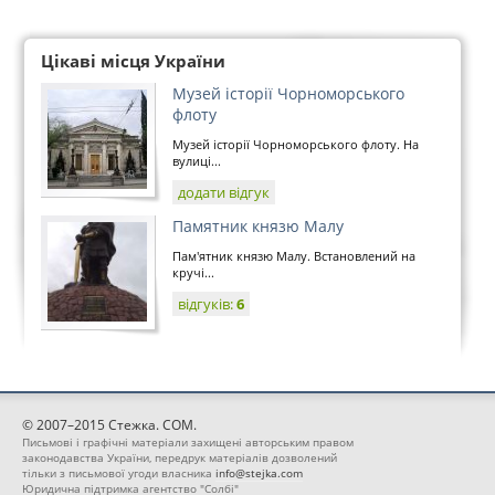
Цікаві місця України
Музей історії Чорноморського
флоту
Музей історії Чорноморського флоту. На
вулиці...
додати відгук
Памятник князю Малу
Пам'ятник князю Малу. Встановлений на
кручі...
відгуків:
6
© 2007–2015 Стежка. COM.
Письмові і графічні матеріали захищені авторським правом
законодавства України, передрук матеріалів дозволений
тільки з письмової угоди власника
info@stejka.com
Юридична підтримка агентство "Солбі"