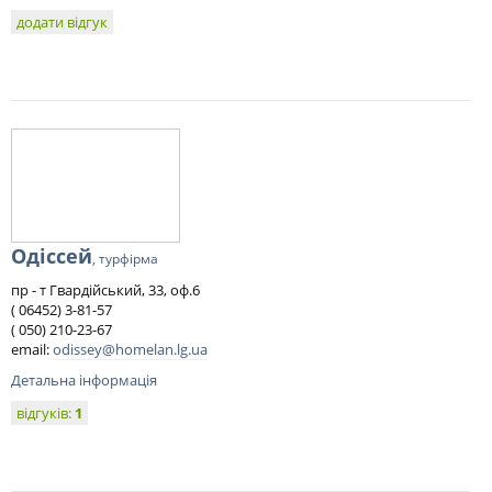
додати відгук
Одіссей
, турфірма
пр - т Гвардійський, 33, оф.6
( 06452) 3-81-57 ​​
( 050) 210-23-67
email:
odissey@homelan.lg.ua
Детальна інформація
відгуків:
1