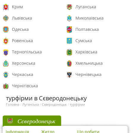
Крим
Луганська
Львівська
Миколаївська
Одеська
Полтавська
Ровенська
Сумська
Тернопільська
Харківська
Херсонська
Хмельницька
Черкаська
Чернівецька
Чернігівська
турфірми в Сєверодонецьку
Головна
/
Луганська
/
Сєверодонецьк
/
турфірми
Сєверодонецьк
Інформація
Житло
Що робити