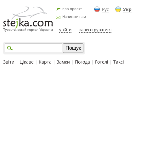
про проект
Рус
Укр
Написати нам
увійти
зареєструватися
Звіти
|
Цікаве
|
Карта
|
Замки
|
Погода
|
Готелі
|
Таксі