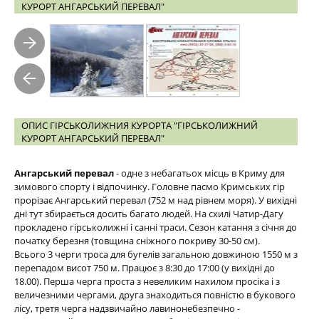
КУРОРТ АНГАРСЬКИЙ ПЕРЕВАЛ"
ОПИС ГІРСЬКОЛИЖНИЯ КУРОРТА "ГІРСЬКОЛИЖНИЙ
КУРОРТ АНГАРСЬКИЙ ПЕРЕВАЛ"
Ангарський перевал
- одне з небагатьох місць в Криму для
зимового спорту і відпочинку. Головне пасмо Кримських гір
прорізає Ангарський перевал (752 м над рівнем моря). У вихідні
дні тут збирається досить багато людей. На схилі Чатир-Дагу
прокладено гірськолижні і санні траси. Сезон катання з січня до
початку березня (товщина сніжного покриву 30-50 см).
Всього 3 черги троса для бугелів загальною довжиною 1550 м з
перепадом висот 750 м. Працює з 8:30 до 17:00 (у вихідні до
18.00). Перша черга проста з невеликим нахилом просіка і з
величезними чергами, друга знаходиться повністю в букового
лісу, третя черга надзвичайно лавинонебезпечно -