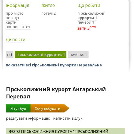
Інформація
Житло
Що робити
про місто
готелі 2
гірськолижні
погода
курорти 1
карти
печери 1
вопрос-ответ
new
звіти 3
Де поїсти
всі
гірськолижні курорти
: 1
печери
: 1
показати всі гірськолижні курорти Перевальне
Гірськолижний курорт Ангарський
Перевал
Я тут був
Хочу побувати
редагувати інформацію
написати відгук
ФОТО ГІРСЬКОЛИЖНИЯ КУРОРТА "ГІРСЬКОЛИЖНИЙ