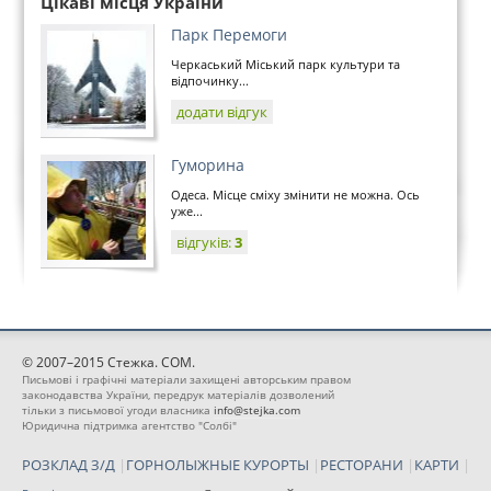
Цікаві місця України
Парк Перемоги
Черкаський Міський парк культури та
відпочинку...
додати відгук
Гуморина
Одеса. Місце сміху змінити не можна. Ось
уже...
відгуків:
3
© 2007–2015 Стежка. COM.
Письмові і графічні матеріали захищені авторським правом
законодавства України, передрук матеріалів дозволений
тільки з письмової угоди власника
info@stejka.com
Юридична підтримка агентство "Солбі"
РОЗКЛАД З/Д
|
ГОРНОЛЫЖНЫЕ КУРОРТЫ
|
РЕСТОРАНИ
|
КАРТИ
|