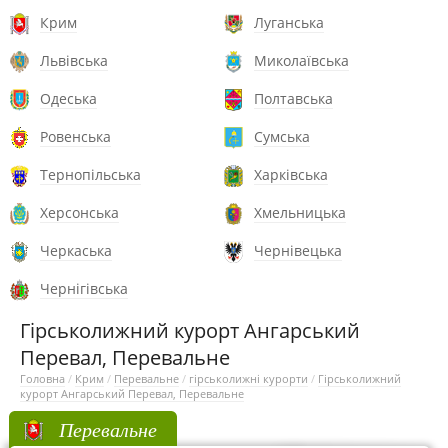
Крим
Луганська
Львівська
Миколаївська
Одеська
Полтавська
Ровенська
Сумська
Тернопільська
Харківська
Херсонська
Хмельницька
Черкаська
Чернівецька
Чернігівська
Гірськолижний курорт Ангарський
Перевал, Перевальне
Головна
/
Крим
/
Перевальне
/
гірськолижні курорти
/
Гірськолижний
курорт Ангарський Перевал, Перевальне
Перевальне