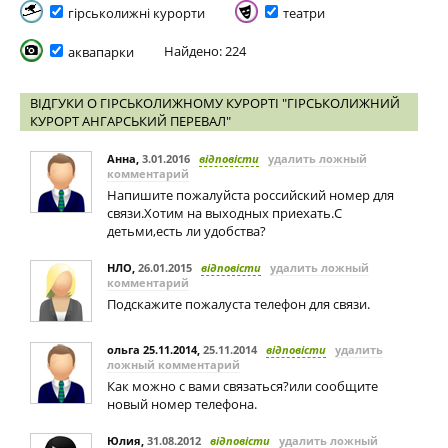
гірськолижні курорти
театри
Найдено: 224
аквапарки
ВІДГУКИ О ГІРСЬКОЛИЖНОМУ КУРОРТІ "ГІРСЬКОЛИЖНИЙ
КУРОРТ АНГАРСЬКИЙ ПЕРЕВАЛ"
Анна
,
3.01.2016
відповісти
удалить ложный
комментарий
Напишите пожалуйста российский номер для
связи.Хотим на выходных приехать.С
детьми,есть ли удобства?
НЛО
,
26.01.2015
відповісти
удалить ложный
комментарий
Подскажите пожалуста телефон для связи.
ольга 25.11.2014
,
25.11.2014
відповісти
удалить
ложный комментарий
Как можно с вами связаться?или сообщите
новый номер телефона.
Юлия
,
31.08.2012
відповісти
удалить ложный