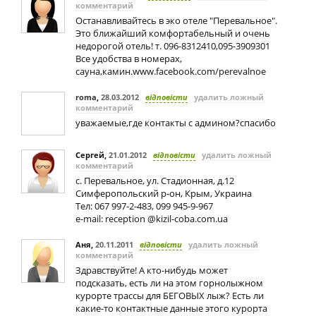
комментарий
Останавливайтесь в эко отеле "Перевальное".
Это ближайший комфортабельный и очень
недорогой отель! т. 096-8312410,095-3909301
Все удобства в номерах,
сауна,камин.www.facebook.com/perevalnoe
roma
,
28.03.2012
відповісти
удалить ложный
комментарий
уважаемые,где контакты с админом?спасибо
Сергей
,
21.01.2012
відповісти
удалить ложный
комментарий
с. Перевальное, ул. Стадионная, д.12
Симферопольский р-он, Крым, Украина
Тел: 067 997-2-483, 099 945-9-967
e-mail: reception @kizil-coba.com.ua
Аня
,
20.11.2011
відповісти
удалить ложный
комментарий
Здравствуйте! А кто-нибудь может
подсказать, есть ли на этом горнолыжном
курорте трассы для БЕГОВЫХ лыж? Есть ли
какие-то контактные данные этого курорта