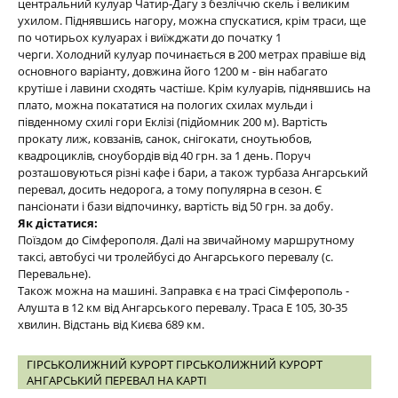
центральний кулуар Чатир-Дагу з безліччю скель і великим
ухилом. Піднявшись нагору, можна спускатися, крім траси, ще
по чотирьох кулуарах і виїжджати до початку 1
черги. Холодний кулуар починається в 200 метрах правіше від
основного варіанту, довжина його 1200 м - він набагато
крутіше і лавини сходять частіше. Крім кулуарів, піднявшись на
плато, можна покататися на пологих схилах мульди і
південному схилі гори Еклізі (підйомник 200 м). Вартість
прокату лиж, ковзанів, санок, снігокати, сноутьюбов,
квадроциклів, сноубордів від 40 грн. за 1 день. Поруч
розташовуються різні кафе і бари, а також турбаза Ангарський
перевал, досить недорога, а тому популярна в сезон. Є
пансіонати і бази відпочинку, вартість від 50 грн. за добу.
Як дістатися:
Поїздом до Сімферополя. Далі на звичайному маршрутному
таксі, автобусі чи тролейбусі до Ангарського перевалу (с.
Перевальне).
Також можна на машині. Заправка є на трасі Сімферополь -
Алушта в 12 км від Ангарського перевалу. Траса E 105, 30-35
хвилин. Відстань від Києва 689 км.
ГІРСЬКОЛИЖНИЙ КУРОРТ ГІРСЬКОЛИЖНИЙ КУРОРТ
АНГАРСЬКИЙ ПЕРЕВАЛ НА КАРТІ