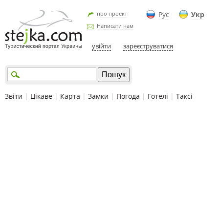
про проект
Рус
Укр
Написати нам
увійти
зареєструватися
Звіти
|
Цікаве
|
Карта
|
Замки
|
Погода
|
Готелі
|
Таксі