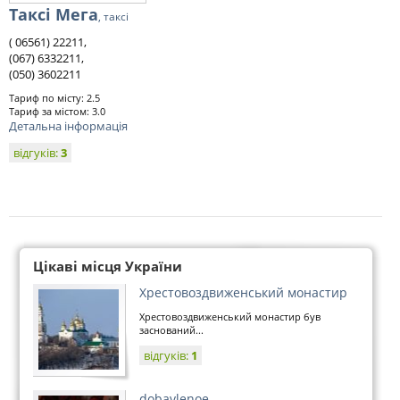
Таксі Мега
, таксі
( 06561) 22211,
(067) 6332211,
(050) 3602211
Тариф по місту: 2.5
Тариф за містом: 3.0
Детальна інформація
відгуків:
3
Цікаві місця України
Хрестовоздвиженський монастир
Хрестовоздвиженський монастир був
заснований...
відгуків:
1
dobavlenoe