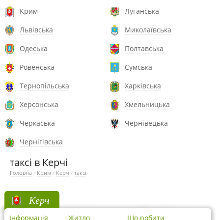
Крим
Луганська
Львівська
Миколаївська
Одеська
Полтавська
Ровенська
Сумська
Тернопільська
Харківська
Херсонська
Хмельницька
Черкаська
Чернівецька
Чернігівська
таксі в Керчі
Головна
/
Крим
/
Керч
/
таксі
Керч
Інформація
Житло
Що робити