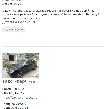
(093) 94-40-336
м.Керч, Автоматизована служба замовлення ТАКСІ Ви цінуєте свій час і
хочете знати реальний час подачі машини. У Вас є сподобався Вам водій і
Ви хочете його викликати....
Детальна інформація
додати відгук
Таксі -Керч
, таксі
( 06561 ) 61010
( 06561 ) 62626
http://taxikerchi.ucoz.ru
Тариф по місту: 3.0
Тариф за містом: 3.5