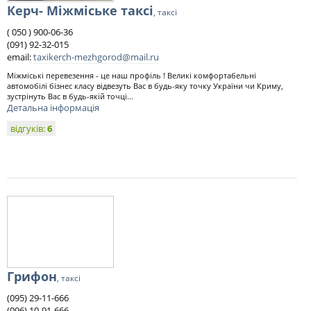
Керч- Міжміське таксі
, таксі
( 050 ) 900-06-36
(091) 92-32-015
email:
taxikerch-mezhgorod@mail.ru
Міжміські перевезення - це наш профіль ! Великі комфортабельні
автомобілі бізнес класу відвезуть Вас в будь-яку точку України чи Криму,
зустрінуть Вас в будь-якій точці...
Детальна інформація
відгуків:
6
Грифон
, таксі
(095) 29-11-666
(096) 10-91-666