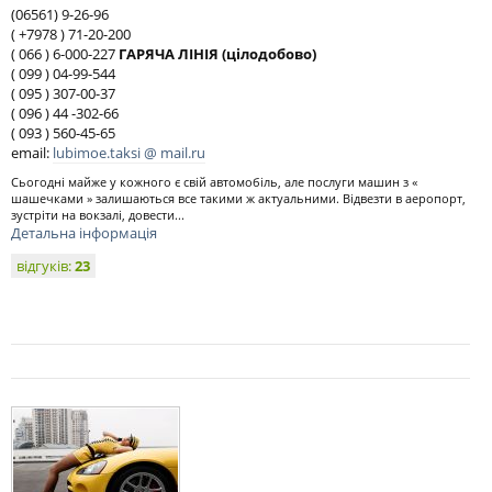
(06561) 9-26-96
( +7978 ) 71-20-200
( 066 ) 6-000-227
ГАРЯЧА ЛІНІЯ (цілодобово)
( 099 ) 04-99-544
( 095 ) 307-00-37
( 096 ) 44 -302-66
( 093 ) 560-45-65
email:
lubimoe.taksi @ mail.ru
Сьогодні майже у кожного є свій автомобіль, але послуги машин з «
шашечками » залишаються все такими ж актуальними. Відвезти в аеропорт,
зустріти на вокзалі, довести...
Детальна інформація
відгуків:
23