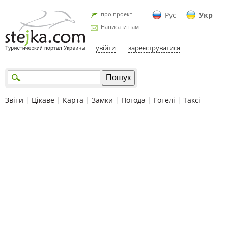
про проект
Рус
Укр
Написати нам
увійти
зареєструватися
Звіти
|
Цікаве
|
Карта
|
Замки
|
Погода
|
Готелі
|
Таксі