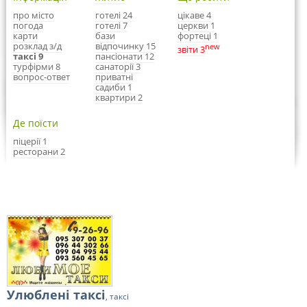
про місто
готелі 24
цікаве 4
погода
готелі 7
церкви 1
карти
бази
фортеці 1
розклад з/д
відпочинку 15
new
звіти 3
таксі 9
пансіонати 12
турфірми 8
санаторії 3
вопрос-ответ
приватні
садиби 1
квартири 2
Де поїсти
піцерії 1
ресторани 2
Улюблені таксі
, таксі